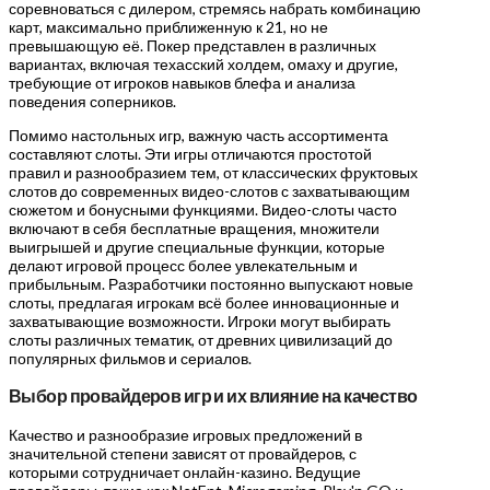
соревноваться с дилером, стремясь набрать комбинацию
карт, максимально приближенную к 21, но не
превышающую её. Покер представлен в различных
вариантах, включая техасский холдем, омаху и другие,
требующие от игроков навыков блефа и анализа
поведения соперников.
Помимо настольных игр, важную часть ассортимента
составляют слоты. Эти игры отличаются простотой
правил и разнообразием тем, от классических фруктовых
слотов до современных видео-слотов с захватывающим
сюжетом и бонусными функциями. Видео-слоты часто
включают в себя бесплатные вращения, множители
выигрышей и другие специальные функции, которые
делают игровой процесс более увлекательным и
прибыльным. Разработчики постоянно выпускают новые
слоты, предлагая игрокам всё более инновационные и
захватывающие возможности. Игроки могут выбирать
слоты различных тематик, от древних цивилизаций до
популярных фильмов и сериалов.
Выбор провайдеров игр и их влияние на качество
Качество и разнообразие игровых предложений в
значительной степени зависят от провайдеров, с
которыми сотрудничает онлайн-казино. Ведущие