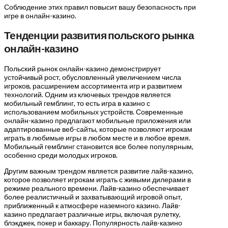
Соблюдение этих правил повысит вашу безопасность при
игре в онлайн-казино.
Тенденции развития польского рынка
онлайн-казино
Польский рынок онлайн-казино демонстрирует
устойчивый рост, обусловленный увеличением числа
игроков, расширением ассортимента игр и развитием
технологий. Одним из ключевых трендов является
мобильный гемблинг, то есть игра в казино с
использованием мобильных устройств. Современные
онлайн-казино предлагают мобильные приложения или
адаптированные веб-сайты, которые позволяют игрокам
играть в любимые игры в любом месте и в любое время.
Мобильный гемблинг становится все более популярным,
особенно среди молодых игроков.
Другим важным трендом является развитие лайв-казино,
которое позволяет игрокам играть с живыми дилерами в
режиме реального времени. Лайв-казино обеспечивает
более реалистичный и захватывающий игровой опыт,
приближенный к атмосфере наземного казино. Лайв-
казино предлагает различные игры, включая рулетку,
блэкджек, покер и баккару. Популярность лайв-казино