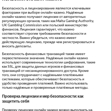
Безопасность и лицензирование являются ключевыми
факторами при выборе онлайн-казино. Надёжные
онлайн-казино получают лицензии от авторитетных
регулирующих органов, таких как Malta Gaming Authority,
UK Gambling Commission или польский министерство
финансов. Лицензия гарантирует, что казино
соответствует строгим требованиям безопасности и
честности. Важно убедиться, что казино имеет
действующую лицензию, прежде чем регистрироваться и
вносить депозиты.
Безопасность финансовых транзакций также имеет
первостепенное значение. Надёжные онлайн-казино
используют современные технологии шифрования, такие
как SSL, для защиты данных игроков и финансовых
транзакций от несанкционированного доступа. Кроме
того, они сотрудничают с надёжными платёжными
системами, которые обеспечивают безопасность и
удобство проведения платежей. Важно использовать
только надёжные и проверенные платёжные методы.
Проверка лицензии и мер безопасности: как
защитить себя
Проверку лицензии онлайн-казино можно выполнить на