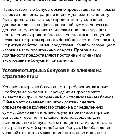
Приветственные бонусы обычно предоставляются новым
игрокам при регистрации и первом депозите. Они могут
быть представлены в виде процентного увеличения
депозита или в виде фиксированной суммы. Бонусы на
депозит предоставляются игрокам при последующих
пополнениях игрового баланса. Бесплатные вращения
позволяют игрокам вращать барабаны слотов бесплатно,
не рискуя собственными средствами. Кэшбэк возвращает
игрокам часть проигранных средств. Программы
лояльности предоставляют постоянным клиентам
эксклюзивные бонусы и привилегии.
Условия отыгрыша бонусов и их влияние на
стратегию игры
Условия отыгрыша бонусов – это требования, которые
необходимо выполнить, прежде чем игрок сможет
вывести выигрыш, полученный с использованием бонуса.
Обычно это означает, что игрок должен сделать
определённое количество ставок на определённую
сумму. Важно внимательно изучать правила отыгрыша
бонусов, чтобы понять, какие игры разрешены для
использования бонуса, какой процент ставки идёт в зачёт
отыгрыша и какой срок действия бонуса. Несоблюдение
условий отыгрыша может привести к аннулированию