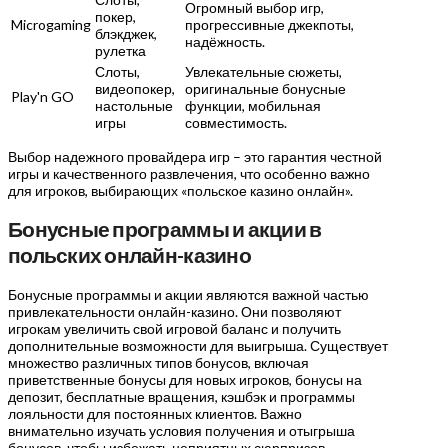
Огромный выбор игр,
покер,
Microgaming
прогрессивные джекпоты,
блэкджек,
надёжность.
рулетка
Слоты,
Увлекательные сюжеты,
видеопокер,
оригинальные бонусные
Play'n GO
настольные
функции, мобильная
игры
совместимость.
Выбор надежного провайдера игр – это гарантия честной
игры и качественного развлечения, что особенно важно
для игроков, выбирающих «польское казино онлайн».
Бонусные программы и акции в
польских онлайн-казино
Бонусные программы и акции являются важной частью
привлекательности онлайн-казино. Они позволяют
игрокам увеличить свой игровой баланс и получить
дополнительные возможности для выигрыша. Существует
множество различных типов бонусов, включая
приветственные бонусы для новых игроков, бонусы на
депозит, бесплатные вращения, кэшбэк и программы
лояльности для постоянных клиентов. Важно
внимательно изучать условия получения и отыгрыша
бонусов, чтобы избежать неприятных сюрпризов.