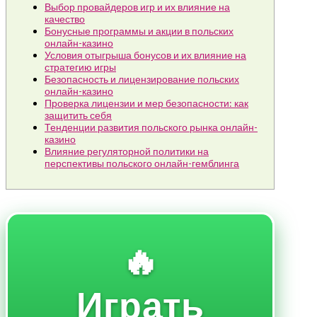
Выбор провайдеров игр и их влияние на
качество
Бонусные программы и акции в польских
онлайн-казино
Условия отыгрыша бонусов и их влияние на
стратегию игры
Безопасность и лицензирование польских
онлайн-казино
Проверка лицензии и мер безопасности: как
защитить себя
Тенденции развития польского рынка онлайн-
казино
Влияние регуляторной политики на
перспективы польского онлайн-гемблинга
🔥
Играть