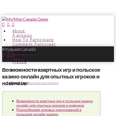
About
À propos
How To Participate
Comment Participer
Partners
#myqueercanada
Partenaires
Press
Presse
Voir les histoires
Возможности азартных игр и польское
See Stories
казино онлайн для опытных игроков и
новичков
Raconter une histoire
Tell a Story
Возможности азартных игр и польское казино
онлайн для опытных игроков и новичков
Разнообразие игровых предложений в
польском онлайн-казино