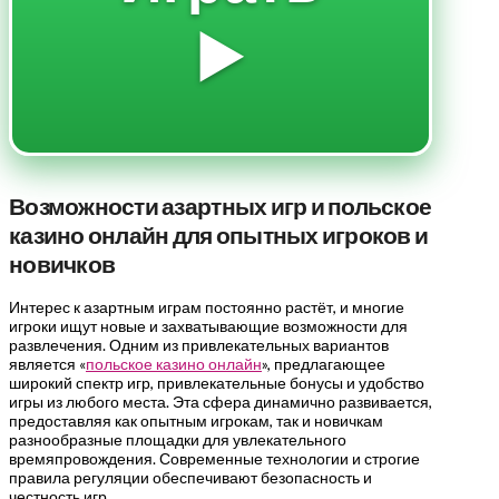
▶️
Возможности азартных игр и польское
казино онлайн для опытных игроков и
новичков
Интерес к азартным играм постоянно растёт, и многие
игроки ищут новые и захватывающие возможности для
развлечения. Одним из привлекательных вариантов
является «
польское казино онлайн
», предлагающее
широкий спектр игр, привлекательные бонусы и удобство
игры из любого места. Эта сфера динамично развивается,
предоставляя как опытным игрокам, так и новичкам
разнообразные площадки для увлекательного
времяпровождения. Современные технологии и строгие
правила регуляции обеспечивают безопасность и
честность игр.