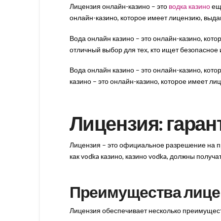
Лицензия онлайн-казино – это
водка казино
еще
онлайн-казино, которое имеет лицензию, выд
Вода онлайн казино – это онлайн-казино, котор
отличный выбор для тех, кто ищет безопасное
Вода онлайн казино – это онлайн-казино, кот
казино – это онлайн-казино, которое имеет л
Лицензия: гаран
Лицензия – это официальное разрешение на п
как vodka казино, казино vodka, должны получ
Преимущества лице
Лицензия обеспечивает несколько преимущест