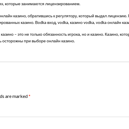
х, которые занимаются лицензированием.
 онлайн казино, обратившись к регулятору, который выдал лицензию
ованных казино. Вodka вход, vodka, казино vodka, vodka онлайн каз
азино – это не только обязанность игрока, но и казино. Казино, кот
ь осторожны при выборе онлайн казино.
lds are marked
*