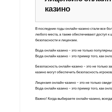
казино
В последние годы онлайн-казино стали все бо
любого места, а также обеспечивают доступ к 
безопасности и лицензии.
Вода онлайн казино – это не только популярны
Вода онлайн казино – это пример того, как он
Безопасность онлайн-казино – это не только з
казино могут обеспечить безопасность игроко
Лицензия онлайн-казино – это не только свидет
Вода онлайн казино – это пример того, как о
Важно! Когда выбираете онлайн-казино, всегда