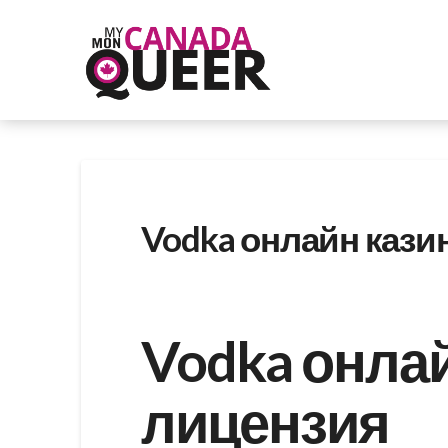
Vodka онлайн кази
Vodka онлай
лицензия