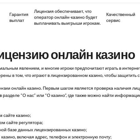
Лицензия обеспечивает, что
Гарантия
Качественный
оператор онлайн-казино будет
выплат
сервис
выплачивать выигрыши игрокам.
лицензию онлайн казино
альным явлением, и многие игроки предпочитают играть в интернете
рены в том, что играют в лицензированном казино, чтобы защитить с
нзии онлайн казино. Первым шагом является проверка наличия лиц
в разделе “О нас” или “О казино”, где также можно найти информац
 сайте казино;
м сайте регулятора;
ной базе данных лицензированных казино;
казино, включая адрес, телефон и электронную почту;