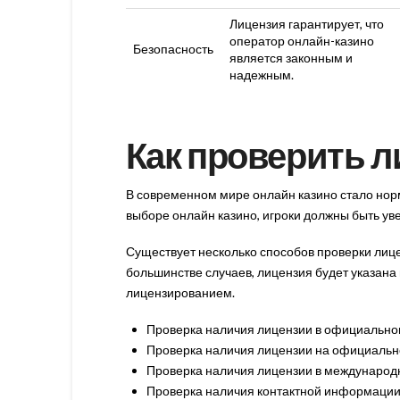
Лицензия гарантирует, что
оператор онлайн-казино
Безопасность
является законным и
надежным.
Как проверить 
В современном мире онлайн казино стало норм
выборе онлайн казино, игроки должны быть уве
Существует несколько способов проверки лице
большинстве случаев, лицензия будет указана 
лицензированием.
Проверка наличия лицензии в официальном
Проверка наличия лицензии на официально
Проверка наличия лицензии в международ
Проверка наличия контактной информации 