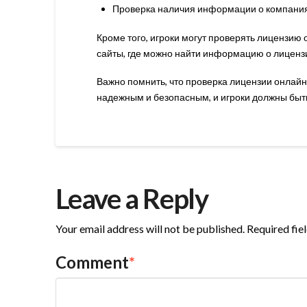
Проверка наличия информации о компания
Кроме того, игроки могут проверять лицензию
сайты, где можно найти информацию о лицензир
Важно помнить, что проверка лицензии онлайн к
надежным и безопасным, и игроки должны быт
Leave a Reply
Your email address will not be published.
Required fie
Comment
*