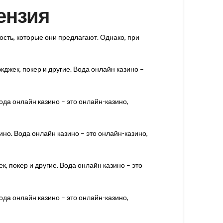
ензия
ость, которые они предлагают. Однако, при
кджек, покер и другие. Вода онлайн казино –
да онлайн казино – это онлайн-казино,
но. Вода онлайн казино – это онлайн-казино,
к, покер и другие. Вода онлайн казино – это
да онлайн казино – это онлайн-казино,