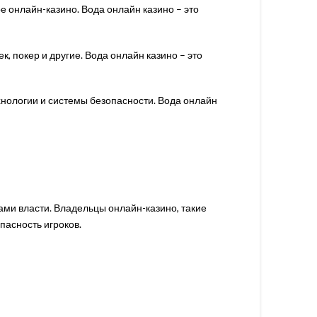
 онлайн-казино. Вода онлайн казино – это
к, покер и другие. Вода онлайн казино – это
хнологии и системы безопасности. Вода онлайн
ми власти. Владельцы онлайн-казино, такие
пасность игроков.