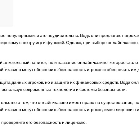
лее популярными, и это неудивительно. Ведь они предлагают игрокам
широкому спектру игр и функций. Однако, при выборе онлайн-казино
й алкогольный напиток, но и название онлайн-казино, которое стало
лайн-казино могут обеспечить безопасность игроков и обеспечить им
ащита данных игроков, но и защита их финансовых средств. Вода онла
в, используя современные технологии и системы безопасности.
ельство о том, что онлайн-казино имеет право на существование, но
нлайн-казино могут обеспечить безопасность игроков, имея лицензи
 проверяйте его безопасность и лицензию.