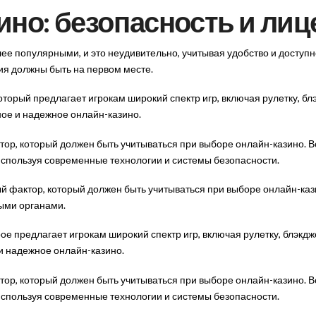
ино: безопасность и лиц
ее популярными, и это неудивительно, учитывая удобство и доступн
ия должны быть на первом месте.
оторый предлагает игрокам широкий спектр игр, включая рулетку, блэ
ное и надежное онлайн-казино.
тор, который должен быть учитываться при выборе онлайн-казино. Во
используя современные технологии и системы безопасности.
й фактор, который должен быть учитываться при выборе онлайн-кази
ыми органами.
ое предлагает игрокам широкий спектр игр, включая рулетку, блэкдже
 и надежное онлайн-казино.
тор, который должен быть учитываться при выборе онлайн-казино. Во
используя современные технологии и системы безопасности.