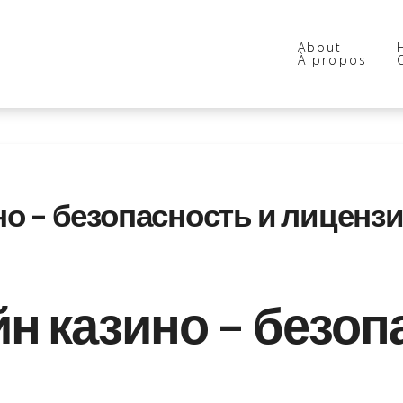
About
À propos
но – безопасность и лиценз
н казино – безоп