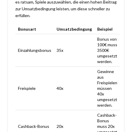
es ratsam, Spiele auszuwählen, die einen hohen Beitrag
zur Umsatzbedingung leisten, um diese schneller zu
erfüllen.
Bonusart
Umsatzbedingung
Beispiel
Bonus von
100€ muss
Einzahlungsbonus
35x
3500€
umgesetzt
werden.
Gewinne
aus
Freispielen
Freispiele
40x
müssen
40x
umgesetzt
werden.
Cashback-
Bonus
Cashback-Bonus
20x
muss 20x
umgesetzt