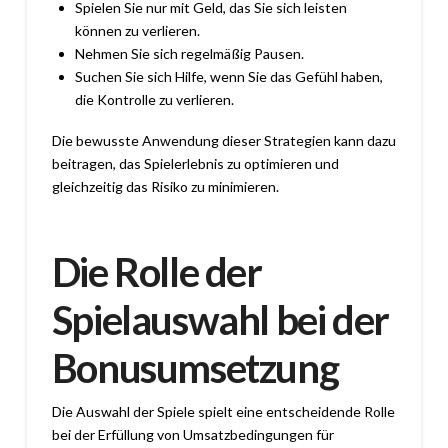
Spielen Sie nur mit Geld, das Sie sich leisten
können zu verlieren.
Nehmen Sie sich regelmäßig Pausen.
Suchen Sie sich Hilfe, wenn Sie das Gefühl haben,
die Kontrolle zu verlieren.
Die bewusste Anwendung dieser Strategien kann dazu
beitragen, das Spielerlebnis zu optimieren und
gleichzeitig das Risiko zu minimieren.
Die Rolle der
Spielauswahl bei der
Bonusumsetzung
Die Auswahl der Spiele spielt eine entscheidende Rolle
bei der Erfüllung von Umsatzbedingungen für