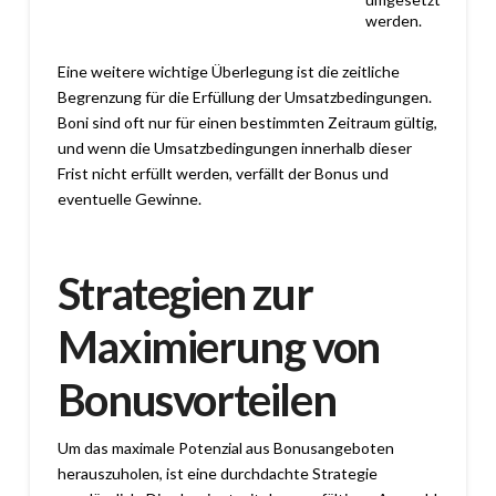
werden.
Eine weitere wichtige Überlegung ist die zeitliche
Begrenzung für die Erfüllung der Umsatzbedingungen.
Boni sind oft nur für einen bestimmten Zeitraum gültig,
und wenn die Umsatzbedingungen innerhalb dieser
Frist nicht erfüllt werden, verfällt der Bonus und
eventuelle Gewinne.
Strategien zur
Maximierung von
Bonusvorteilen
Um das maximale Potenzial aus Bonusangeboten
herauszuholen, ist eine durchdachte Strategie