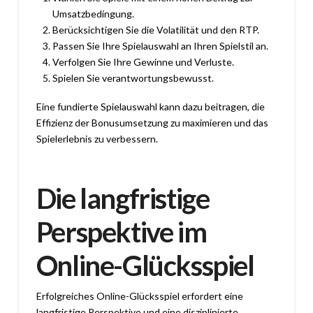
Umsatzbedingung.
Berücksichtigen Sie die Volatilität und den RTP.
Passen Sie Ihre Spielauswahl an Ihren Spielstil an.
Verfolgen Sie Ihre Gewinne und Verluste.
Spielen Sie verantwortungsbewusst.
Eine fundierte Spielauswahl kann dazu beitragen, die
Effizienz der Bonusumsetzung zu maximieren und das
Spielerlebnis zu verbessern.
Die langfristige
Perspektive im
Online-Glücksspiel
Erfolgreiches Online-Glücksspiel erfordert eine
langfristige Perspektive und eine disziplinierte