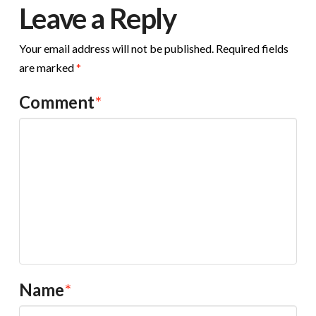
Leave a Reply
Your email address will not be published.
Required fields
are marked
*
Comment
*
Name
*