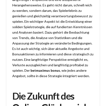
Herangehensweise. Es geht nicht darum, schnell reich
zu werden, sondern darum, das Spielerlebnis zu
genießen und gleichzeitig verantwortungsbewusst zu
spielen. Ein wichtiger Aspekt ist die Entwicklung einer
soliden Spielstrategie, die auf fundierten Kenntnissen
und Analysen basiert. Dazu gehört die Beobachtung
von Trends, die Analyse von Statistiken und die
Anpassung der Strategie an veränderte Bedingungen.
Es ist auch wichtig, sich über aktuelle Angebote und
Bonusaktionen zu informieren und diese strategisch zu
nutzen. Eine langfristige Perspektive ermöglicht es,
Verluste auszugleichen und langfristig profitabel zu
spielen. Der
betmaximus bonus
, wie jedes andere
Angebot, sollte in diese Strategie integriert werden.
Die Zukunft des