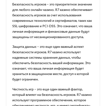
Безопасность игроков – это приоритетное значение
для любого онлайн-казино. R7 казино обеспечивает
безопасность игроков за счет использования
современных технологий и сертификатов, таких как
SSL-шифрование и PCI-DSS. Это означает, что ваша
личная информация и финансовые данные будут
защищены от несанкционированного доступа.
Защита данных – это еще один важный аспект
безопасности игроков. R7 казино использует
надежные системы хранения данных, чтобы
обеспечить безопасность вашей информации. Это
означает, что ваша личная информация будет
храниться в защищенном месте, доступ к которой
будет ограничен.
Честность игр – это еще один важный фактор,
который влияет на безопасность игроков. R7 казино
использует программное обеспечение, которое
обеспечивает честность игр, и имеет сертификаты,