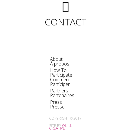
CONTACT
About
À propos
How To
Participate
Comment
Participer
Partners
Partenaires
Press
Presse
COPYRIGHT © 2017
SITE BY
QUILL
CREATIVE