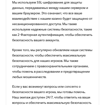
Мы используем SSL-шифрование для защиты
данных, передаваемых между нашим сервером и
вашим браузером. Это означает, что все ваше
взаимодействие с нашим казино будет защищено от
несанкционированного доступа. Мы также
используем надежные системы безопасности, такие
как 2-Факторная аутентификация, чтобы обеспечить
безопасность вашего аккаунта.
Кроме того, мы регулярно обновляем наши системы
безопасности, чтобы обеспечить максимальную
безопасность для наших игроков. Мы также
сотрудничаем с правоохранительными органами,
чтобы помочь в расследовании и предотвращении
любых мошенничеств.
Если у вас возникнут вопросы или concerns о
безопасности вашего игрока, мы готовы помочь.
Наш экипаж доступен 24/7, чтобы ответить на ваши
вопросы и обеспечить максимальную безопасность