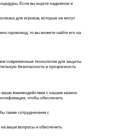
процедуры. Если вы ищете надежное и
олезно для игроков, которые не могут
ино промокод, то вы можете найти его на
зуем современные технологии для защиты
ительную безопасность и прозрачность
 ваше взаимодействие с нашим казино
ентификация, чтобы обеспечить
Мы также сотрудничаем с
ь на ваши вопросы и обеспечить