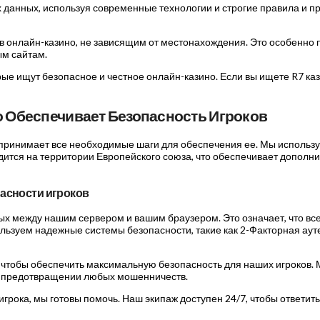
их данных, используя современные технологии и строгие правила и 
ь в онлайн-казино, не зависящим от местонахождения. Это особенно п
ым сайтам.
рые ищут безопасное и честное онлайн-казино. Если вы ищете R7 каз
о Обеспечивает Безопасность Игроков
едпринимает все необходимые шаги для обеспечения ее. Мы исполь
дится на территории Европейского союза, что обеспечивает дополн
асности игроков
 между нашим сервером и вашим браузером. Это означает, что все
льзуем надежные системы безопасности, такие как 2-Факторная аут
 чтобы обеспечить максимальную безопасность для наших игроков. 
и предотвращении любых мошенничеств.
игрока, мы готовы помочь. Наш экипаж доступен 24/7, чтобы ответит