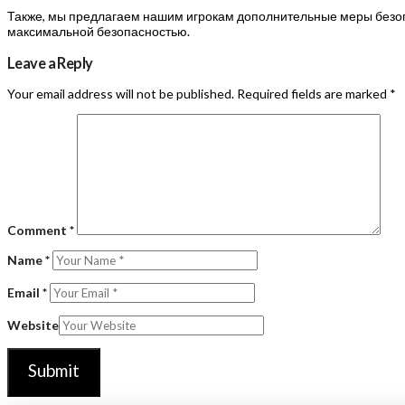
Также, мы предлагаем нашим игрокам дополнительные меры безопасн
максимальной безопасностью.
Leave a Reply
Your email address will not be published.
Required fields are marked
*
Comment
*
Name
*
Email
*
Website