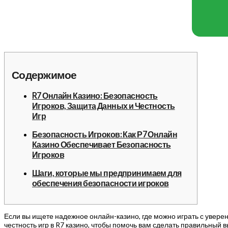
Содержимое
R7 Онлайн Казино: Безопасность
Игроков, Защита Данных и Честность
Игр
Безопасность Игроков: Как Р7 Онлайн
Казино Обеспечивает Безопасность
Игроков
Шаги, которые мы предпринимаем для
обеспечения безопасности игроков
Если вы ищете надежное онлайн-казино, где можно играть с уверен
честность игр в R7 казино, чтобы помочь вам сделать правильный в