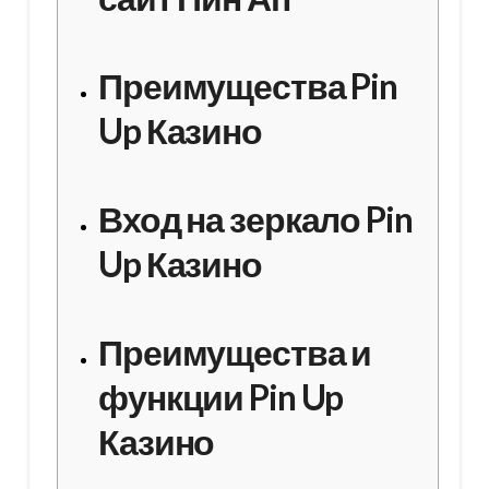
Преимущества Pin
Up Казино
Вход на зеркало Pin
Up Казино
Преимущества и
функции Pin Up
Казино