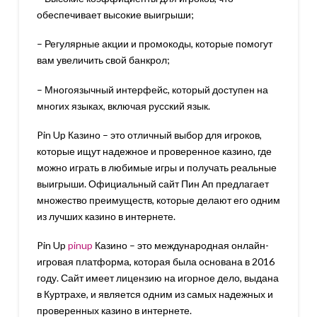
обеспечивает высокие выигрыши;
– Регулярные акции и промокоды, которые помогут
вам увеличить свой банкрол;
– Многоязычный интерфейс, который доступен на
многих языках, включая русский язык.
Pin Up Казино – это отличный выбор для игроков,
которые ищут надежное и проверенное казино, где
можно играть в любимые игры и получать реальные
выигрыши. Официальный сайт Пин Ап предлагает
множество преимуществ, которые делают его одним
из лучших казино в интернете.
Pin Up
pinup
Казино – это международная онлайн-
игровая платформа, которая была основана в 2016
году. Сайт имеет лицензию на игорное дело, выдана
в Куртрахе, и является одним из самых надежных и
проверенных казино в интернете.