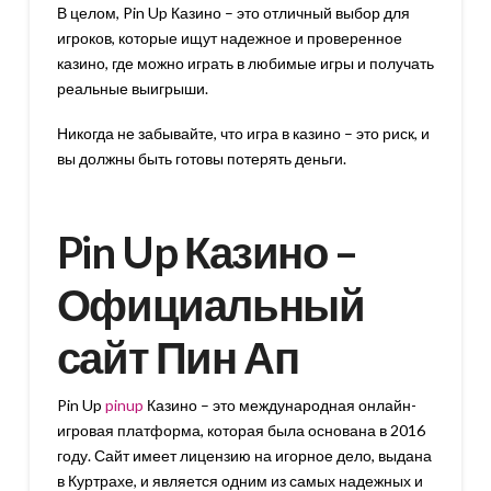
В целом, Pin Up Казино – это отличный выбор для
игроков, которые ищут надежное и проверенное
казино, где можно играть в любимые игры и получать
реальные выигрыши.
Никогда не забывайте, что игра в казино – это риск, и
вы должны быть готовы потерять деньги.
Pin Up Казино –
Официальный
сайт Пин Ап
Pin Up
pinup
Казино – это международная онлайн-
игровая платформа, которая была основана в 2016
году. Сайт имеет лицензию на игорное дело, выдана
в Куртрахе, и является одним из самых надежных и