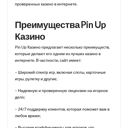
проверенных казино в интернете.
Преимущества Pin Up
Казино
Pin Up Казино предлагает несколько преимуществ,
которые делают его одним из лучших казино в
интернете. В частности, сайт имеет:
– Широкий спектр игр, включая слоты, карточные
игры, рулетку и другие;
– Надежную и проверенную лицензию на игорное
дело;
– 24/7 поддержку клиентов, которая поможет вам в
любое время;
– Высокие коэффициенты для игроков, что