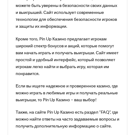
можете быть уверены в безопасности своих данных
и выигрышей. Сайт использует современные
технологии для обеспечения безопасности игроков
и защиты их информации.
Кроме того, Pin Up Казино предлагает игрокам
широкий спектр бонусов и акций, которые помогут
вам начать играть и получать выигрыши. Сайт имеет
простой и удобный интерфейс, который позволяет
игрокам легко найти и выбрать игру, которая им
понравится.
Если вы ищете надежное и проверенное казино, где
можно играть в любимые игры и получать реальные
выигрыши, то Pin Up Казино – ваш выбор!
Также, на сайте Pin Up Казино есть раздел “FAQ”, где
можно найти ответы на часто задаваемые вопросы и
получить дополнительную информацию о сайте.