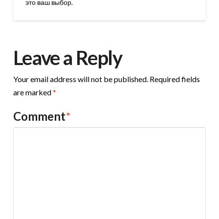
это ваш выбор.
Leave a Reply
Your email address will not be published.
Required fields
are marked
*
Comment
*