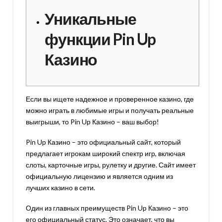
Уникальные
функции Pin Up
Казино
Если вы ищете надежное и проверенное казино, где
можно играть в любимые игры и получать реальные
выигрыши, то Pin Up Казино – ваш выбор!
Pin Up Казино – это официальный сайт, который
предлагает игрокам широкий спектр игр, включая
слоты, карточные игры, рулетку и другие. Сайт имеет
официальную лицензию и является одним из
лучших казино в сети.
Один из главных преимуществ Pin Up Казино – это
его официальный статус. Это означает, что вы