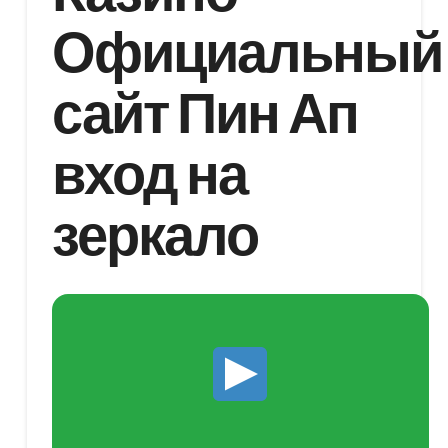
Официальный
сайт Пин Ап
вход на
зеркало