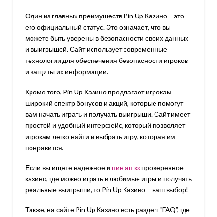
Один из главных преимуществ Pin Up Казино – это
его официальный статус. Это означает, что вы
можете быть уверены в безопасности своих данных
и выигрышей. Сайт использует современные
технологии для обеспечения безопасности игроков
и защиты их информации.
Кроме того, Pin Up Казино предлагает игрокам
широкий спектр бонусов и акций, которые помогут
вам начать играть и получать выигрыши. Сайт имеет
простой и удобный интерфейс, который позволяет
игрокам легко найти и выбрать игру, которая им
понравится.
Если вы ищете надежное и
пин ап кз
проверенное
казино, где можно играть в любимые игры и получать
реальные выигрыши, то Pin Up Казино – ваш выбор!
Также, на сайте Pin Up Казино есть раздел “FAQ”, где