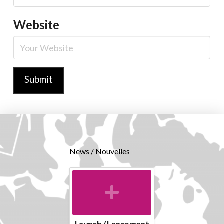
Website
News / Nouvelles