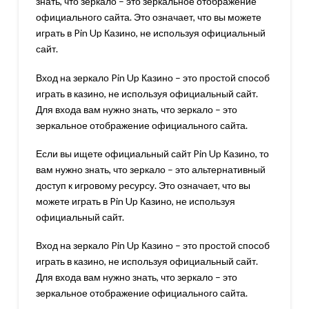
знать, что зеркало – это зеркальное отображение
официального сайта. Это означает, что вы можете
играть в Pin Up Казино, не используя официальный
сайт.
Вход на зеркало Pin Up Казино – это простой способ
играть в казино, не используя официальный сайт.
Для входа вам нужно знать, что зеркало – это
зеркальное отображение официального сайта.
Если вы ищете официальный сайт Pin Up Казино, то
вам нужно знать, что зеркало – это альтернативный
доступ к игровому ресурсу. Это означает, что вы
можете играть в Pin Up Казино, не используя
официальный сайт.
Вход на зеркало Pin Up Казино – это простой способ
играть в казино, не используя официальный сайт.
Для входа вам нужно знать, что зеркало – это
зеркальное отображение официального сайта.