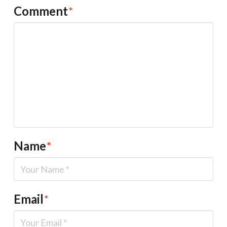
Comment
*
Name
*
Email
*