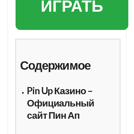
ИГРАТЬ
Содержимое
Pin Up Казино –
Официальный
сайт Пин Ап