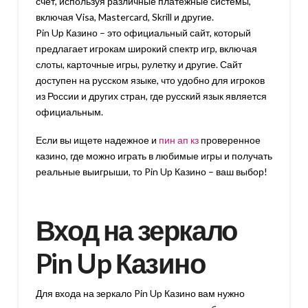
счет, используя различные платежные системы,
включая Visa, Mastercard, Skrill и другие.
Pin Up Казино – это официальный сайт, который
предлагает игрокам широкий спектр игр, включая
слоты, карточные игры, рулетку и другие. Сайт
доступен на русском языке, что удобно для игроков
из России и других стран, где русский язык является
официальным.
Если вы ищете надежное и
пин ап кз
проверенное
казино, где можно играть в любимые игры и получать
реальные выигрыши, то Pin Up Казино – ваш выбор!
Вход на зеркало
Pin Up Казино
Для входа на зеркало Pin Up Казино вам нужно