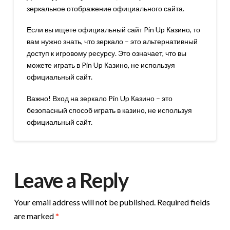
зеркальное отображение официального сайта.
Если вы ищете официальный сайт Pin Up Казино, то
вам нужно знать, что зеркало – это альтернативный
доступ к игровому ресурсу. Это означает, что вы
можете играть в Pin Up Казино, не используя
официальный сайт.
Важно! Вход на зеркало Pin Up Казино – это
безопасный способ играть в казино, не используя
официальный сайт.
Leave a Reply
Your email address will not be published.
Required fields
are marked
*