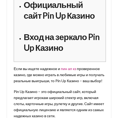
Официальный
сайт Pin Up Казино
Вход на зеркало Pin
Up Казино
Если вы ищете надежное и
пин ап кз
проверенное
казино, где можно играть в любимые игры и получать
реальные выигрыши, то Pin Up Казино – ваш выбор!
Pin Up Казино – это официальный сайт, который
предлагает игрокам широкий спектр игр, включая
слоты, карточные игры, рулетку и другие. Сайт имеет
официальную лицензию и является одним из самых
надежных казино в сети.