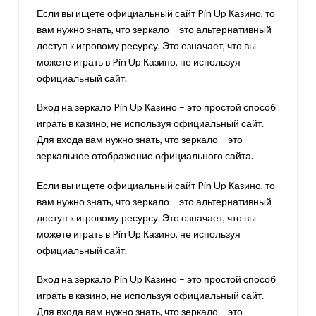
Если вы ищете официальный сайт Pin Up Казино, то
вам нужно знать, что зеркало – это альтернативный
доступ к игровому ресурсу. Это означает, что вы
можете играть в Pin Up Казино, не используя
официальный сайт.
Вход на зеркало Pin Up Казино – это простой способ
играть в казино, не используя официальный сайт.
Для входа вам нужно знать, что зеркало – это
зеркальное отображение официального сайта.
Если вы ищете официальный сайт Pin Up Казино, то
вам нужно знать, что зеркало – это альтернативный
доступ к игровому ресурсу. Это означает, что вы
можете играть в Pin Up Казино, не используя
официальный сайт.
Вход на зеркало Pin Up Казино – это простой способ
играть в казино, не используя официальный сайт.
Для входа вам нужно знать, что зеркало – это