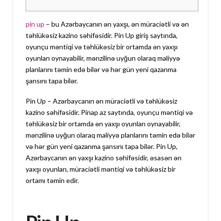
pin up
– bu Azərbaycanın ən yaxşı, ən müraciətli və ən
təhlükəsiz kazino səhifəsidir. Pin Up giriş saytında,
oyunçu məntiqi və təhlükəsiz bir ortamda ən yaxşı
oyunları oynayabilir, mənzilinə uyğun olaraq maliyyə
planlarını təmin edə bilər və hər gün yeni qazanma
şansını tapa bilər.
Pin Up – Azərbaycanın ən müraciətli və təhlükəsiz
kazino səhifəsidir. Pinap az saytında, oyunçu məntiqi və
təhlükəsiz bir ortamda ən yaxşı oyunları oynayabilir,
mənzilinə uyğun olaraq maliyyə planlarını təmin edə bilər
və hər gün yeni qazanma şansını tapa bilər. Pin Up,
Azərbaycanın ən yaxşı kazino səhifəsidir, əsasən ən
yaxşı oyunları, müraciətli məntiqi və təhlükəsiz bir
ortamı təmin edir.