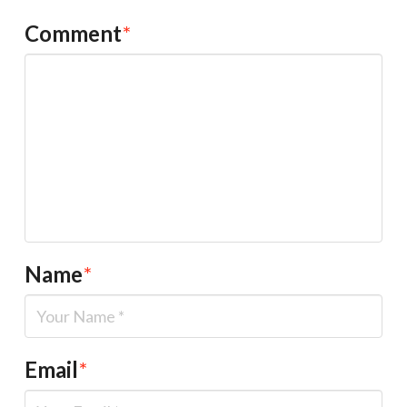
Comment
*
Name
*
Email
*