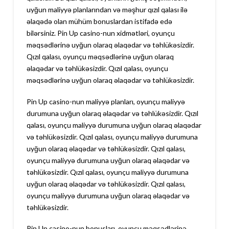
uyğun maliyyə planlarından və məşhur qızıl qalası ilə
əlaqədə olan mühüm bonuslardan istifadə edə
bilərsiniz. Pin Up casino-nun xidmətləri, oyunçu
məqsədlərinə uyğun olaraq əlaqədar və təhlükəsizdir.
Qızıl qalası, oyunçu məqsədlərinə uyğun olaraq
əlaqədar və təhlükəsizdir. Qızıl qalası, oyunçu
məqsədlərinə uyğun olaraq əlaqədar və təhlükəsizdir.
Pin Up casino-nun maliyyə planları, oyunçu maliyyə
durumuna uyğun olaraq əlaqədar və təhlükəsizdir. Qızıl
qalası, oyunçu maliyyə durumuna uyğun olaraq əlaqədar
və təhlükəsizdir. Qızıl qalası, oyunçu maliyyə durumuna
uyğun olaraq əlaqədar və təhlükəsizdir. Qızıl qalası,
oyunçu maliyyə durumuna uyğun olaraq əlaqədar və
təhlükəsizdir. Qızıl qalası, oyunçu maliyyə durumuna
uyğun olaraq əlaqədar və təhlükəsizdir. Qızıl qalası,
oyunçu maliyyə durumuna uyğun olaraq əlaqədar və
təhlükəsizdir.
Pin Up casino-nun bonusları, oyunçu məqsədlərinə