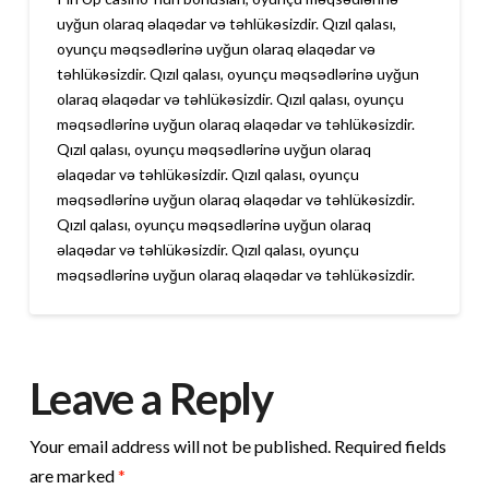
uyğun olaraq əlaqədar və təhlükəsizdir. Qızıl qalası,
oyunçu məqsədlərinə uyğun olaraq əlaqədar və
təhlükəsizdir. Qızıl qalası, oyunçu məqsədlərinə uyğun
olaraq əlaqədar və təhlükəsizdir. Qızıl qalası, oyunçu
məqsədlərinə uyğun olaraq əlaqədar və təhlükəsizdir.
Qızıl qalası, oyunçu məqsədlərinə uyğun olaraq
əlaqədar və təhlükəsizdir. Qızıl qalası, oyunçu
məqsədlərinə uyğun olaraq əlaqədar və təhlükəsizdir.
Qızıl qalası, oyunçu məqsədlərinə uyğun olaraq
əlaqədar və təhlükəsizdir. Qızıl qalası, oyunçu
məqsədlərinə uyğun olaraq əlaqədar və təhlükəsizdir.
Leave a Reply
Your email address will not be published.
Required fields
are marked
*