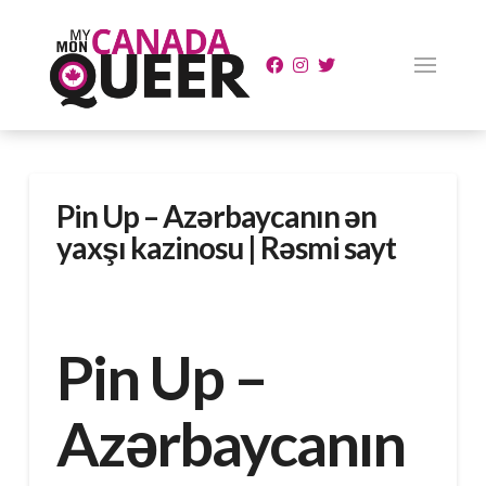
Pin Up – Azərbaycanın ən
yaxşı kazinosu | Rəsmi sayt
Pin Up –
Azərbaycanın