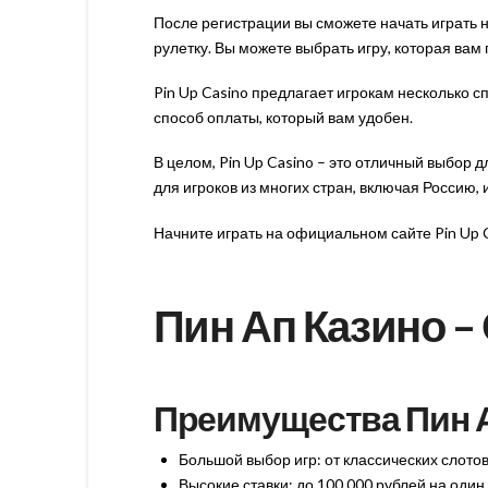
После регистрации вы сможете начать играть н
рулетку. Вы можете выбрать игру, которая вам 
Pin Up Casino предлагает игрокам несколько с
способ оплаты, который вам удобен.
В целом, Pin Up Casino – это отличный выбор 
для игроков из многих стран, включая Россию, 
Начните играть на официальном сайте Pin Up 
Пин Ап Казино –
Преимущества Пин 
Большой выбор игр: от классических слото
Высокие ставки: до 100 000 рублей на один