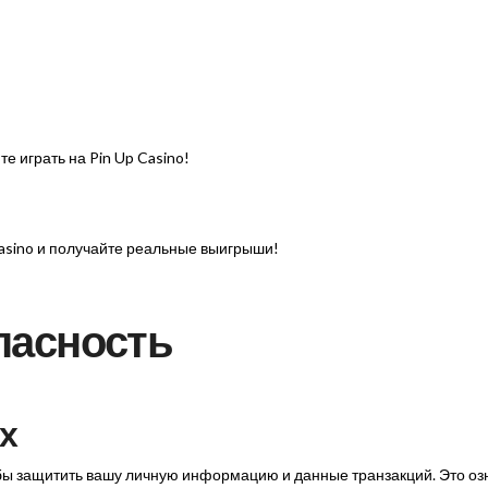
е играть на Pin Up Casino!
Casino и получайте реальные выигрыши!
пасность
х
бы защитить вашу личную информацию и данные транзакций. Это о