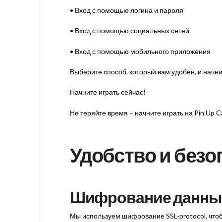
• Вход с помощью логина и пароля
• Вход с помощью социальных сетей
• Вход с помощью мобильного приложения
Выберите способ, который вам удобен, и начнит
Начните играть сейчас!
Не теряйте время – начните играть на Pin Up 
Удобство и безо
Шифрование данны
Мы используем шифрование SSL-protocol, что