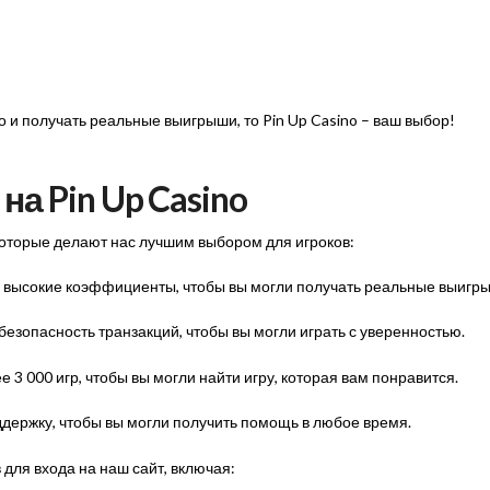
о и получать реальные выигрыши, то Pin Up Casino – ваш выбор!
а Pin Up Casino
оторые делают нас лучшим выбором для игроков:
 высокие коэффициенты, чтобы вы могли получать реальные выигр
езопасность транзакций, чтобы вы могли играть с уверенностью.
 3 000 игр, чтобы вы могли найти игру, которая вам понравится.
ддержку, чтобы вы могли получить помощь в любое время.
для входа на наш сайт, включая: