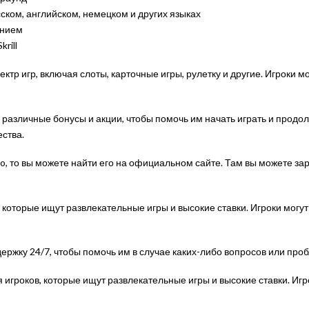
ком, английском, немецком и других языках
анием
rill
тр игр, включая слоты, карточные игры, рулетку и другие. Игроки мо
 различные бонусы и акции, чтобы помочь им начать играть и продол
ства.
, то вы можете найти его на официальном сайте. Там вы можете зар
, которые ищут развлекательные игры и высокие ставки. Игроки могут
ержку 24/7, чтобы помочь им в случае каких-либо вопросов или проб
я игроков, которые ищут развлекательные игры и высокие ставки. Иг