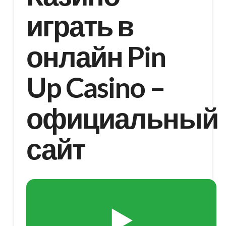
играть в
онлайн Pin
Up Casino –
официальный
сайт
▶️