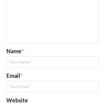
Name
*
Email
*
Website