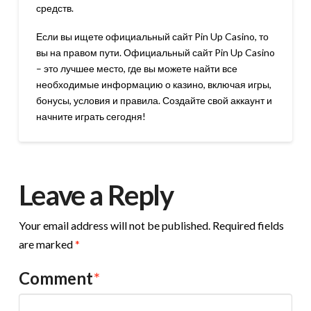
средств.
Если вы ищете официальный сайт Pin Up Casino, то
вы на правом пути. Официальный сайт Pin Up Casino
– это лучшее место, где вы можете найти все
необходимые информацию о казино, включая игры,
бонусы, условия и правила. Создайте свой аккаунт и
начните играть сегодня!
Leave a Reply
Your email address will not be published.
Required fields
are marked
*
Comment
*