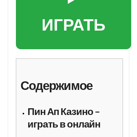
ИГРАТЬ
Содержимое
Пин Ап Казино –
играть в онлайн