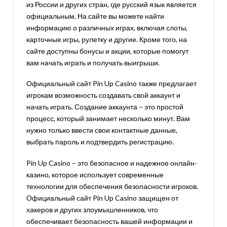
из России и других стран, где русский язык является
официальным. На сайте вы можете найти
информацию о различных играх, включая слоты,
карточные игры, рулетку и другие. Кроме того, на
сайте доступны бонусы и акции, которые помогут
вам начать играть и получать выигрыши.
Официальный сайт Pin Up Casino также предлагает
игрокам возможность создавать свой аккаунт и
начать играть. Создание аккаунта – это простой
процесс, который занимает несколько минут. Вам
нужно только ввести свои контактные данные,
выбрать пароль и подтвердить регистрацию.
Pin Up Casino – это безопасное и надежное онлайн-
казино, которое использует современные
технологии для обеспечения безопасности игроков.
Официальный сайт Pin Up Casino защищен от
хакеров и других злоумышленников, что
обеспечивает безопасность вашей информации и