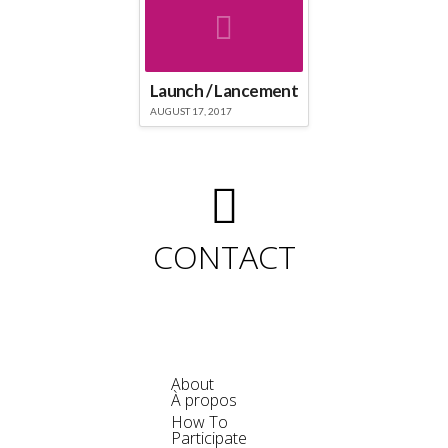
Launch / Lancement
AUGUST 17, 2017
CONTACT
About
À propos
How To
Participate