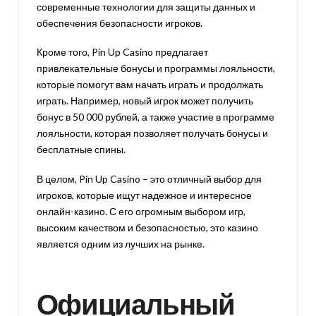
современные технологии для защиты данных и
обеспечения безопасности игроков.
Кроме того, Pin Up Casino предлагает
привлекательные бонусы и программы лояльности,
которые помогут вам начать играть и продолжать
играть. Например, новый игрок может получить
бонус в 50 000 рублей, а также участие в программе
лояльности, которая позволяет получать бонусы и
бесплатные спины.
В целом, Pin Up Casino – это отличный выбор для
игроков, которые ищут надежное и интересное
онлайн-казино. С его огромным выбором игр,
высоким качеством и безопасностью, это казино
является одним из лучших на рынке.
Официальный