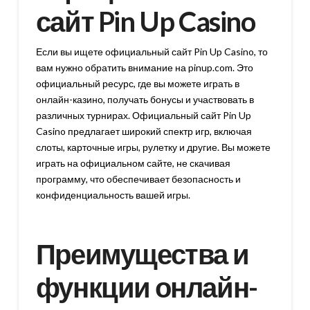
сайт Pin Up Casino
Если вы ищете официальный сайт Pin Up Casino, то
вам нужно обратить внимание на pinup.com. Это
официальный ресурс, где вы можете играть в
онлайн-казино, получать бонусы и участвовать в
различных турнирах. Официальный сайт Pin Up
Casino предлагает широкий спектр игр, включая
слоты, карточные игры, рулетку и другие. Вы можете
играть на официальном сайте, не скачивая
программу, что обеспечивает безопасность и
конфиденциальность вашей игры.
Преимущества и
функции онлайн-