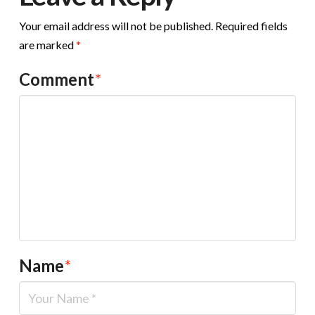
Your email address will not be published.
Required fields
are marked
*
Comment
*
Name
*