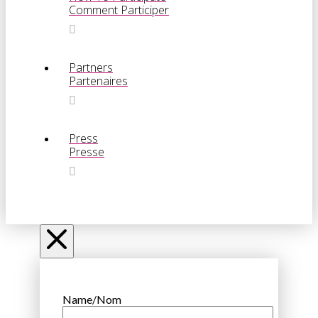
Comment Participer
Partners
Partenaires
Press
Presse
Name/Nom