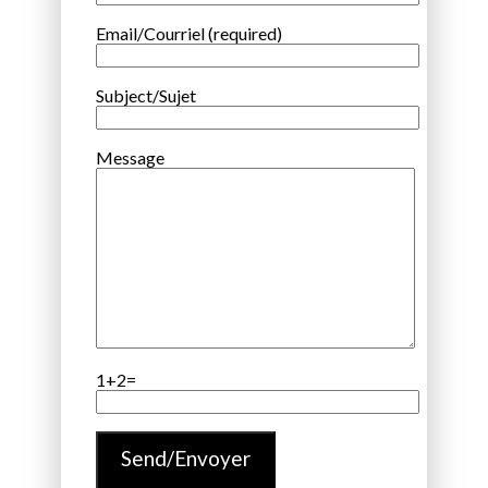
Email/Courriel (required)
Subject/Sujet
Message
1+2=