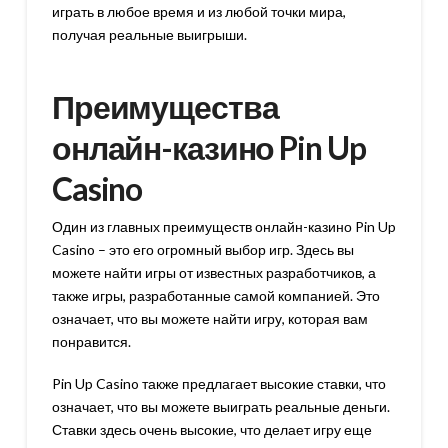
играть в любое время и из любой точки мира,
получая реальные выигрыши.
Преимущества
онлайн-казино Pin Up
Casino
Один из главных преимуществ онлайн-казино Pin Up
Casino – это его огромный выбор игр. Здесь вы
можете найти игры от известных разработчиков, а
также игры, разработанные самой компанией. Это
означает, что вы можете найти игру, которая вам
понравится.
Pin Up Casino также предлагает высокие ставки, что
означает, что вы можете выиграть реальные деньги.
Ставки здесь очень высокие, что делает игру еще