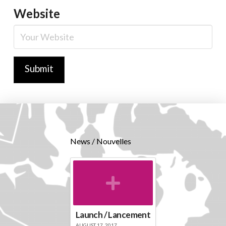
Website
News / Nouvelles
Launch / Lancement
AUGUST 17, 2017