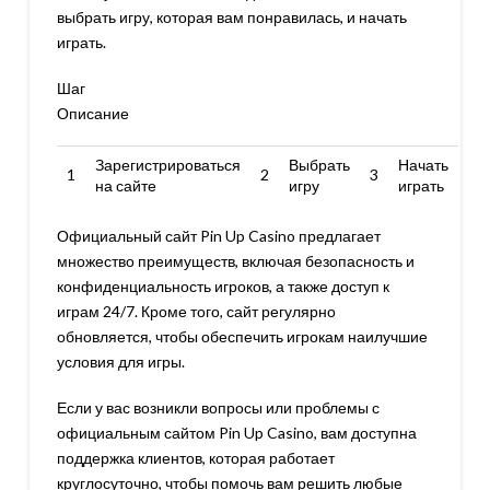
выбрать игру, которая вам понравилась, и начать
играть.
Шаг
Описание
Зарегистрироваться
Выбрать
Начать
1
2
3
на сайте
игру
играть
Официальный сайт Pin Up Casino предлагает
множество преимуществ, включая безопасность и
конфиденциальность игроков, а также доступ к
играм 24/7. Кроме того, сайт регулярно
обновляется, чтобы обеспечить игрокам наилучшие
условия для игры.
Если у вас возникли вопросы или проблемы с
официальным сайтом Pin Up Casino, вам доступна
поддержка клиентов, которая работает
круглосуточно, чтобы помочь вам решить любые