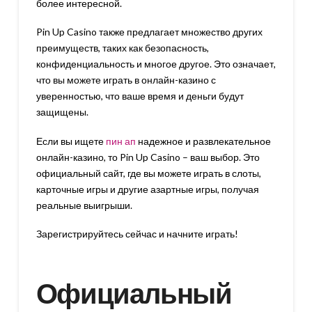
более интересной.
Pin Up Casino также предлагает множество других
преимуществ, таких как безопасность,
конфиденциальность и многое другое. Это означает,
что вы можете играть в онлайн-казино с
уверенностью, что ваше время и деньги будут
защищены.
Если вы ищете
пин ап
надежное и развлекательное
онлайн-казино, то Pin Up Casino – ваш выбор. Это
официальный сайт, где вы можете играть в слоты,
карточные игры и другие азартные игры, получая
реальные выигрыши.
Зарегистрируйтесь сейчас и начните играть!
Официальный