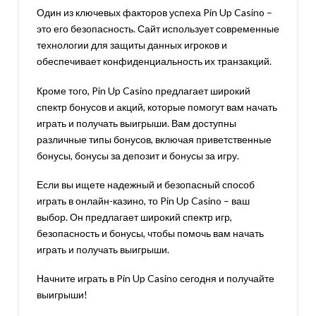
Один из ключевых факторов успеха Pin Up Casino –
это его безопасность. Сайт использует современные
технологии для защиты данных игроков и
обеспечивает конфиденциальность их транзакций.
Кроме того, Pin Up Casino предлагает широкий
спектр бонусов и акций, которые помогут вам начать
играть и получать выигрыши. Вам доступны
различные типы бонусов, включая приветственные
бонусы, бонусы за депозит и бонусы за игру.
Если вы ищете надежный и безопасный способ
играть в онлайн-казино, то Pin Up Casino – ваш
выбор. Он предлагает широкий спектр игр,
безопасность и бонусы, чтобы помочь вам начать
играть и получать выигрыши.
Начните играть в Pin Up Casino сегодня и получайте
выигрыши!