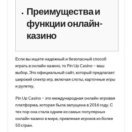
Преимущества и
функции онлайн-
казино
Если вы ищете надежный и безопасный способ
играть в онлайн-казино, то Pin Up Casino – ваш
выбор. Это официальный сайт, который предлагает
широкий спектр игр, включая слоты, карточные игры
и рулетку.
Pin Up Casino – это международная онлайн-игровая
платформа, которая была запущена в 2016 году. С
тех пор она стала одним из самых популярных
онлайн-казино в мире, привлекая игроков из более
50 стран.