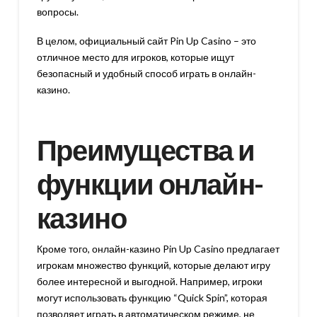
вопросы.
В целом, официальный сайт Pin Up Casino – это
отличное место для игроков, которые ищут
безопасный и удобный способ играть в онлайн-
казино.
Преимущества и
функции онлайн-
казино
Кроме того, онлайн-казино Pin Up Casino предлагает
игрокам множество функций, которые делают игру
более интересной и выгодной. Например, игроки
могут использовать функцию “Quick Spin”, которая
позволяет играть в автоматическом режиме, не