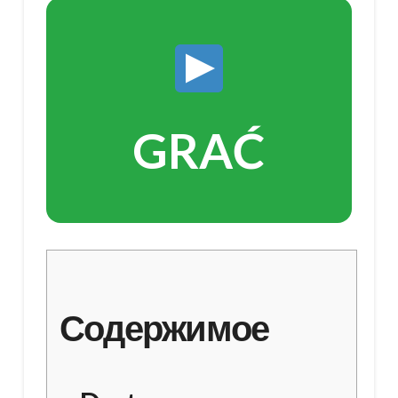
GRAĆ
Содержимое