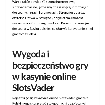
Warto także odwiedzić stronę internetową
slotsvadercasino, gdzie znajdziesz więcej informacji o
dostępnych grach i promocjach. Strona jest bardzo
czytelna i łatwa w nawigacji, dzięki czemu możesz
szybko znaleźć to, czego szukasz. Ponadto, strona jest
dostępna w języku polskim, co ułatwia korzystanie z niej
graczom z Polski.
Wygoda i
bezpieczeństwo gry
w kasynie online
SlotsVader
Rejestrując się w kasynie online SlotsVader, gracze z
Polski mogą skorzystać z wygodnych i bezpiecznych