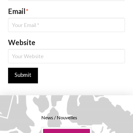
Email
*
Website
News / Nouvelles