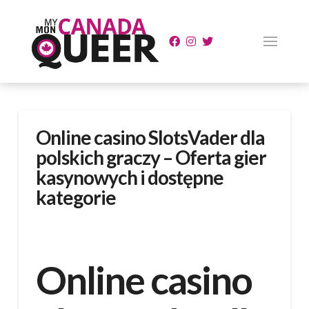
Online casino SlotsVader dla
polskich graczy – Oferta gier
kasynowych i dostępne
kategorie
Online casino