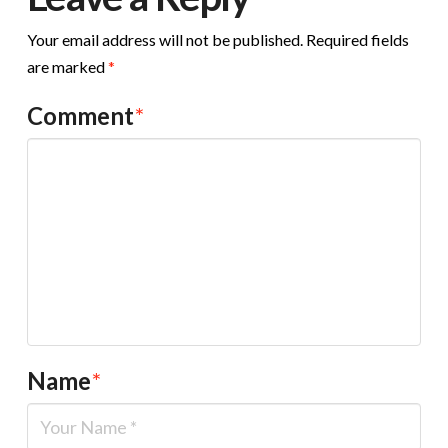
Your email address will not be published.
Required fields
are marked
*
Comment
*
Name
*