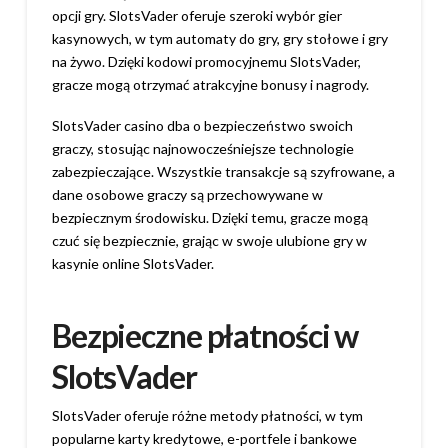
opcji gry. SlotsVader oferuje szeroki wybór gier
kasynowych, w tym automaty do gry, gry stołowe i gry
na żywo. Dzięki kodowi promocyjnemu SlotsVader,
gracze mogą otrzymać atrakcyjne bonusy i nagrody.
SlotsVader casino dba o bezpieczeństwo swoich
graczy, stosując najnowocześniejsze technologie
zabezpieczające. Wszystkie transakcje są szyfrowane, a
dane osobowe graczy są przechowywane w
bezpiecznym środowisku. Dzięki temu, gracze mogą
czuć się bezpiecznie, grając w swoje ulubione gry w
kasynie online SlotsVader.
Bezpieczne płatności w
SlotsVader
SlotsVader oferuje różne metody płatności, w tym
popularne karty kredytowe, e-portfele i bankowe