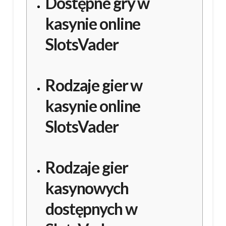
Dostępne gry w
kasynie online
SlotsVader
Rodzaje gier w
kasynie online
SlotsVader
Rodzaje gier
kasynowych
dostępnych w