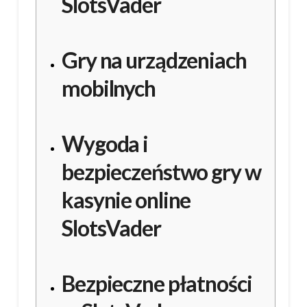
SlotsVader
Gry na urządzeniach
mobilnych
Wygoda i
bezpieczeństwo gry w
kasynie online
SlotsVader
Bezpieczne płatności