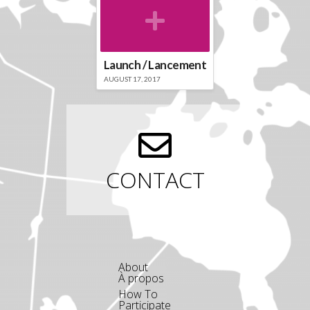
Launch / Lancement
AUGUST 17, 2017
CONTACT
About
À propos
How To
Participate