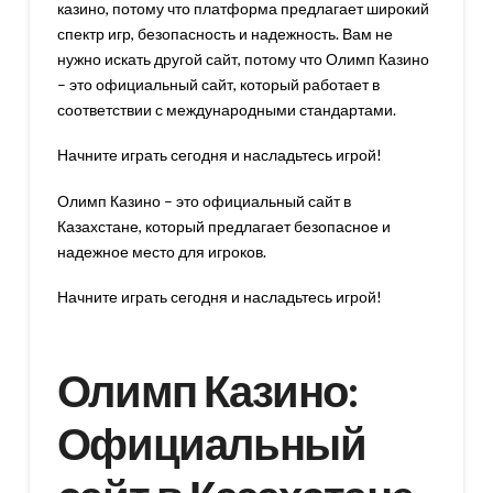
казино, потому что платформа предлагает широкий
спектр игр, безопасность и надежность. Вам не
нужно искать другой сайт, потому что Олимп Казино
– это официальный сайт, который работает в
соответствии с международными стандартами.
Начните играть сегодня и насладьтесь игрой!
Олимп Казино – это официальный сайт в
Казахстане, который предлагает безопасное и
надежное место для игроков.
Начните играть сегодня и насладьтесь игрой!
Олимп Казино:
Официальный