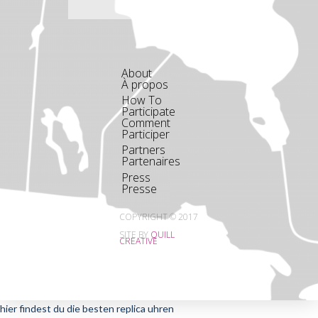
About
À propos
How To
Participate
Comment
Participer
Partners
Partenaires
Press
Presse
COPYRIGHT © 2017
SITE BY
QUILL
CREATIVE
hier findest du die besten
replica uhren