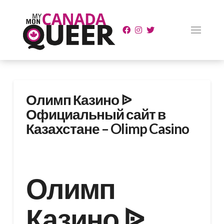
Олимп Казино ᐉ
Официальный сайт в
Казахстане – Olimp Casino
Олимп
Казино ᐉ