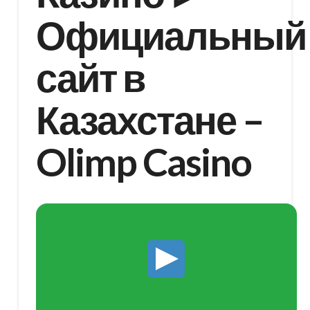
Официальный
сайт в
Казахстане –
Olimp Casino