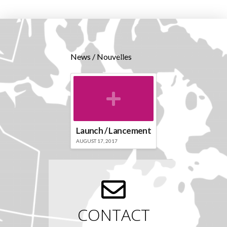
News / Nouvelles
Launch / Lancement
AUGUST 17, 2017
CONTACT