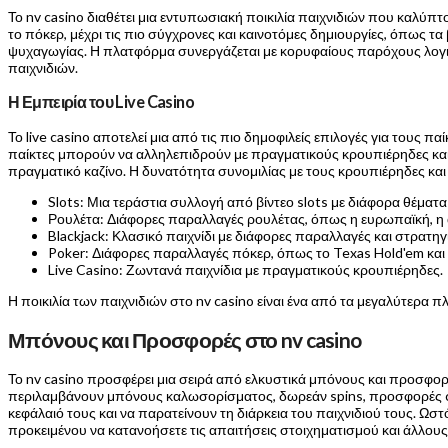
Το
nv casino
διαθέτει μια εντυπωσιακή ποικιλία παιχνιδιών που καλύπτου
το πόκερ, μέχρι τις πιο σύγχρονες και καινοτόμες δημιουργίες, όπως τα
ψυχαγωγίας. Η πλατφόρμα συνεργάζεται με κορυφαίους παρόχους λογισμ
παιχνιδιών.
Η Εμπειρία του Live Casino
Το live casino αποτελεί μια από τις πιο δημοφιλείς επιλογές για τους π
παίκτες μπορούν να αλληλεπιδρούν με πραγματικούς κρουπιέρηδες και να
πραγματικό καζίνο. Η δυνατότητα συνομιλίας με τους κρουπιέρηδες και
Slots: Μια τεράστια συλλογή από βίντεο slots με διάφορα θέματα
Ρουλέτα: Διάφορες παραλλαγές ρουλέτας, όπως η ευρωπαϊκή, η αμ
Blackjack: Κλασικό παιχνίδι με διάφορες παραλλαγές και στρατηγι
Poker: Διάφορες παραλλαγές πόκερ, όπως το Texas Hold'em και 
Live Casino: Ζωντανά παιχνίδια με πραγματικούς κρουπιέρηδες.
Η ποικιλία των παιχνιδιών στο
nv casino
είναι ένα από τα μεγαλύτερα π
Μπόνους και Προσφορές στο
nv casino
Το
nv casino
προσφέρει μια σειρά από ελκυστικά μπόνους και προσφορέ
περιλαμβάνουν μπόνους καλωσορίσματος, δωρεάν spins, προσφορές c
κεφάλαιό τους και να παρατείνουν τη διάρκεια του παιχνιδιού τους. Ωστ
προκειμένου να κατανοήσετε τις απαιτήσεις στοιχηματισμού και άλλου