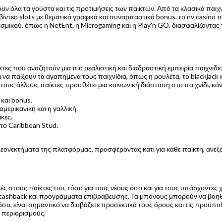
ν όλα τα γούστα και τις προτιμήσεις των παικτών. Από τα κλασικά παιχνί
 βίντεο slots με θεματικά γραφικά και συναρπαστικά bonus, το
nv casino
π
ικού, όπως η NetEnt, η Microgaming και η Play'n GO, διασφαλίζοντας τ
αίκτες που αναζητούν μια πιο ρεαλιστική και διαδραστική εμπειρία παιχνι
 παίξουν τα αγαπημένα τους παιχνίδια, όπως η ρουλέτα, το blackjack κα
 τους άλλους παίκτες προσθέτει μια κοινωνική διάσταση στο παιχνίδι, κ
 και bonus.
ερικανική και η γαλλική.
κές.
το Caribbean Stud.
λεονεκτήματα της πλατφόρμας, προσφέροντας κάτι για κάθε παίκτη, ανεξά
ς στους παίκτες του, τόσο για τους νέους όσο και για τους υπάρχοντες
ashback και προγράμματα επιβράβευσης. Τα μπόνους μπορούν να βοηθ
όσο, είναι σημαντικό να διαβάζετε προσεκτικά τους όρους και τις προϋπο
ς περιορισμούς.