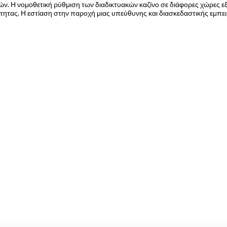
ών. Η νομοθετική ρύθμιση των διαδικτυακών καζίνο σε διάφορες χώρες εξ
τας. Η εστίαση στην παροχή μιας υπεύθυνης και διασκεδαστικής εμπειρ