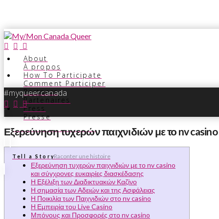
About
À propos
How To Participate
Comment Participer
Partners
#myqueercanada
Partenaires
Press
Presse
Voir les histoires
Εξερεύνηση τυχερών παιχνιδιών με το nv casino
See Stories
Raconter une histoire
Tell a Story
Εξερεύνηση τυχερών παιχνιδιών με το nv casino
και σύγχρονες ευκαιρίες διασκέδασης
Η Εξέλιξη των Διαδικτυακών Καζίνο
Η σημασία των Αδειών και της Ασφάλειας
Η Ποικιλία των Παιχνιδιών στο nv casino
Η Εμπειρία του Live Casino
Μπόνους και Προσφορές στο nv casino