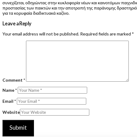
συνεχίζεται, οδηγώντας στην κυκλοφορία νέων και καινοτόμων παιχνιδι
προστασίας των παικτών και την αποτροπή της παράνομης δραστηριότη
για τα κορυφαία διαδικτυακά καζίνο.
Leave a Reply
Your email address will not be published.
Required fields are marked
*
Comment
*
Name
*
Email
*
Website