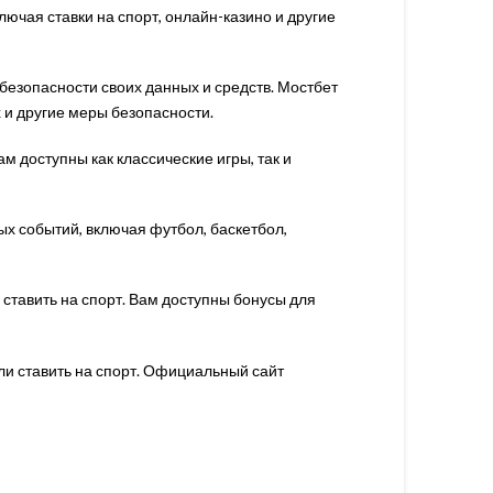
ючая ставки на спорт, онлайн-казино и другие
 безопасности своих данных и средств. Мостбет
и другие меры безопасности.
м доступны как классические игры, так и
ых событий, включая футбол, баскетбол,
 ставить на спорт. Вам доступны бонусы для
или ставить на спорт. Официальный сайт