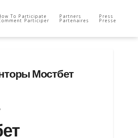
How To Participate
Partners
Press
Comment Participer
Partenaires
Presse
онторы Мостбет
бет