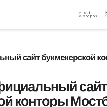
About
À propos
льный сайт букмекерской к
официальный сайт
ой конторы Мост