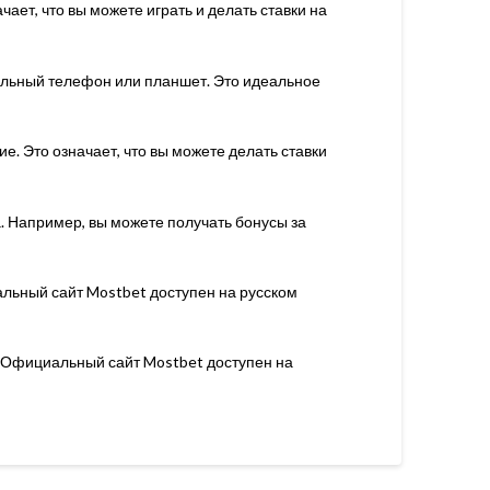
ает, что вы можете играть и делать ставки на
бильный телефон или планшет. Это идеальное
е. Это означает, что вы можете делать ставки
. Например, вы можете получать бонусы за
альный сайт Mostbet доступен на русском
р. Официальный сайт Mostbet доступен на