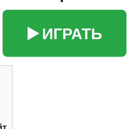
▶️ ИГРАТЬ
йт