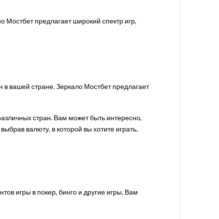
но Мостбет предлагает широкий спектр игр,
н в вашей стране. Зеркало Мостбет предлагает
различных стран. Вам может быть интересно,
выбрав валюту, в которой вы хотите играть.
тов игры в покер, бинго и другие игры. Вам