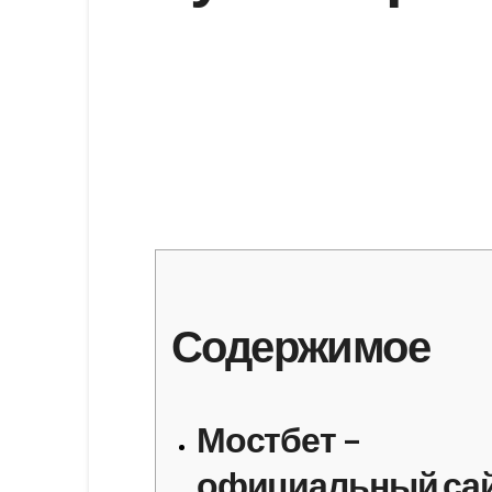
Содержимое
Мостбет –
официальный са