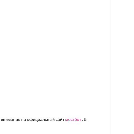
ть внимание на официальный сайт
мостбет
. В