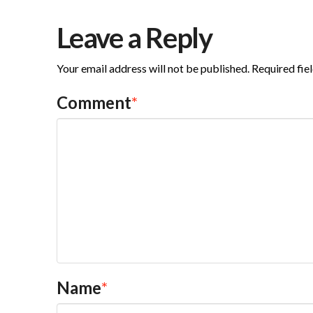
Leave a Reply
Your email address will not be published.
Required fie
Comment
*
Name
*