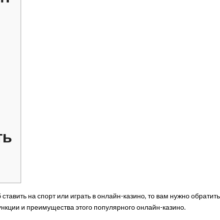
ть
ставить на спорт или играть в онлайн-казино, то вам нужно обрати
нкции и преимущества этого популярного онлайн-казино.