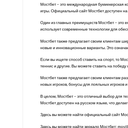
Мостбет – это международная букмекерская кон
игры. Официальный сайт Мостбет доступен на 
Один из главных преимуществ Мостбет – это ег
использует современные технологии для обес
Мостбет также предлагает своим клиентам широк
новые и инновационные варианты. Это означает
Если вы ищете способ ставить на спорт, то Мо
теннис и другие. Вы можете ставить на победу 
Мостбет также предлагает своим клиентам разл
новых игроков, бонусы для лояльных игроков и 
В целом, Мостбет – это отличный выбор для те
Мостбет доступен на русском языке, что делае
Здесь вы можете найти официальный сайт Мос
Здесь вы можете найти зеркало Мостбет: most