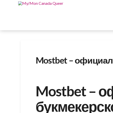
Mostbet – официа
Mostbet – 
букмекерск