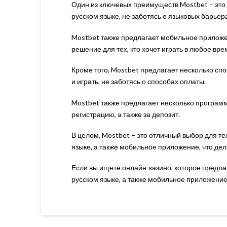
Один из ключевых преимуществ Mostbet – это е
русском языке, не заботясь о языковых барьера
Mostbet также предлагает мобильное приложен
решение для тех, кто хочет играть в любое вре
Кроме того, Mostbet предлагает несколько спо
и играть, не заботясь о способах оплаты.
Mostbet также предлагает несколько программ
регистрацию, а также за депозит.
В целом, Mostbet – это отличный выбор для т
языке, а также мобильное приложение, что дела
Если вы ищете онлайн-казино, которое предла
русском языке, а также мобильное приложение, 