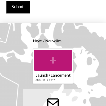
News / Nouvelles
Launch / Lancement
AUGUST 17, 2017