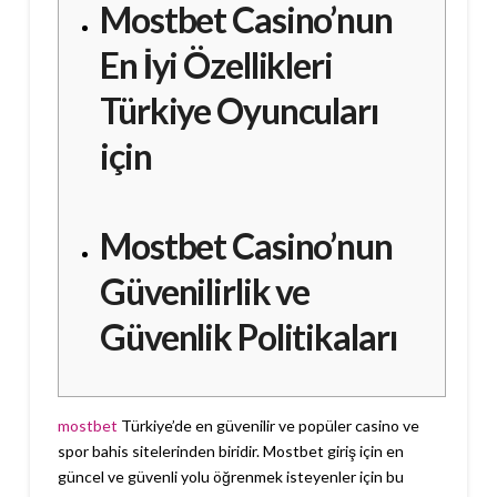
Mostbet Casino’nun
En İyi Özellikleri
Türkiye Oyuncuları
için
Mostbet Casino’nun
Güvenilirlik ve
Güvenlik Politikaları
mostbet
Türkiye’de en güvenilir ve popüler casino ve
spor bahis sitelerinden biridir. Mostbet giriş için en
güncel ve güvenli yolu öğrenmek isteyenler için bu