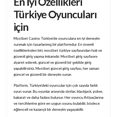
En İyi Özellikleri
Türkiye Oyuncuları
için
Mostbet Casino Türkiye’de oyunculara en iyi deneyim
sunmak için tasarlanmış bir platformdur. En önemli
özelliklerinden biri, mostbet türkiye sayfasından hızlı ve
güvenli giriş yapma imkanıdır. Mostbet giriş sayfasını
ziyaret ederek, güncel ve güvenli bir şekilde giriş
yapabilirsiniz. Mostbet güncel giriş sayfası, her zaman
güncel ve güvenli bir deneyim sunar.
Platform, Türkiye’deki oyuncular için çok sayıda farklı
oyun sunar. Bu oyunlar arasında slotlar, blackjack, poker,
bakarat ve daha fazlası bulunur. Her oyuncu ihtiyaçlarına
ve tercihlerine göre en uygun oyunu bulabilir, böylece
eğlenceli ve kazançlı bir deneyim yaşayabilir.