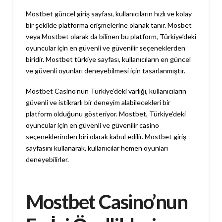
Mostbet güncel giriş sayfası, kullanıcıların hızlı ve kolay
bir şekilde platforma erişmelerine olanak tanır. Mosbet
veya Mostbet olarak da bilinen bu platform, Türkiye’deki
oyuncular için en güvenli ve güvenilir seçeneklerden
biridir. Mostbet türkiye sayfası, kullanıcıların en güncel
ve güvenli oyunları deneyebilmesi için tasarlanmıştır.
Mostbet Casino’nun Türkiye’deki varlığı, kullanıcıların
güvenli ve istikrarlı bir deneyim alabilecekleri bir
platform olduğunu gösteriyor. Mostbet, Türkiye’deki
oyuncular için en güvenli ve güvenilir casino
seçeneklerinden biri olarak kabul edilir. Mostbet giriş
sayfasını kullanarak, kullanıcılar hemen oyunları
deneyebilirler.
Mostbet Casino’nun