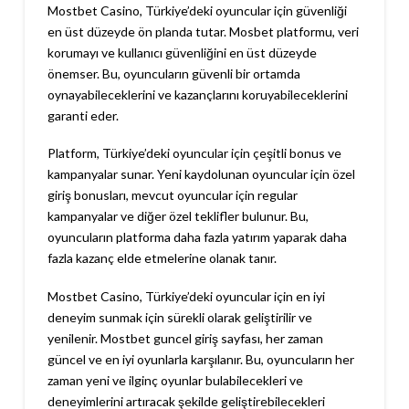
Mostbet Casino, Türkiye’deki oyuncular için güvenliği
en üst düzeyde ön planda tutar. Mosbet platformu, veri
korumayı ve kullanıcı güvenliğini en üst düzeyde
önemser. Bu, oyuncuların güvenli bir ortamda
oynayabileceklerini ve kazançlarını koruyabileceklerini
garanti eder.
Platform, Türkiye’deki oyuncular için çeşitli bonus ve
kampanyalar sunar. Yeni kaydolunan oyuncular için özel
giriş bonusları, mevcut oyuncular için regular
kampanyalar ve diğer özel teklifler bulunur. Bu,
oyuncuların platforma daha fazla yatırım yaparak daha
fazla kazanç elde etmelerine olanak tanır.
Mostbet Casino, Türkiye’deki oyuncular için en iyi
deneyim sunmak için sürekli olarak geliştirilir ve
yenilenir. Mostbet guncel giriş sayfası, her zaman
güncel ve en iyi oyunlarla karşılanır. Bu, oyuncuların her
zaman yeni ve ilginç oyunlar bulabilecekleri ve
deneyimlerini artıracak şekilde geliştirebilecekleri