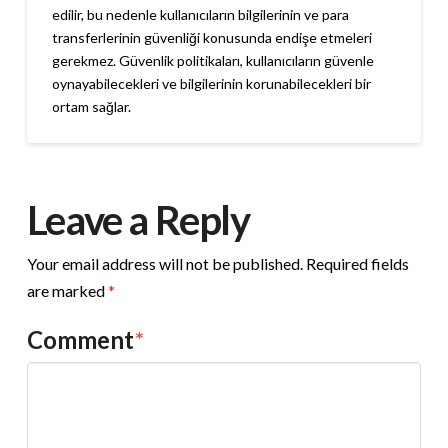
edilir, bu nedenle kullanıcıların bilgilerinin ve para
transferlerinin güvenliği konusunda endişe etmeleri
gerekmez. Güvenlik politikaları, kullanıcıların güvenle
oynayabilecekleri ve bilgilerinin korunabilecekleri bir
ortam sağlar.
Leave a Reply
Your email address will not be published.
Required fields
are marked
*
Comment
*