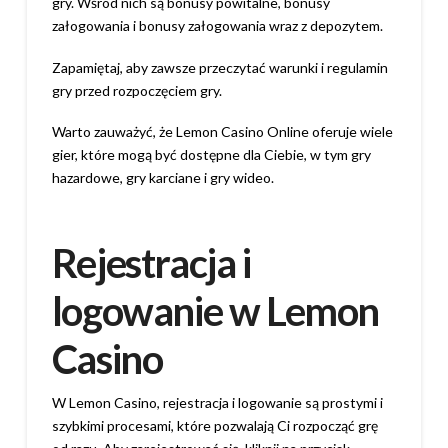
gry. Wśród nich są bonusy powitalne, bonusy
załogowania i bonusy załogowania wraz z depozytem.
Zapamiętaj, aby zawsze przeczytać warunki i regulamin
gry przed rozpoczęciem gry.
Warto zauważyć, że Lemon Casino Online oferuje wiele
gier, które mogą być dostępne dla Ciebie, w tym gry
hazardowe, gry karciane i gry wideo.
Rejestracja i
logowanie w Lemon
Casino
W Lemon Casino, rejestracja i logowanie są prostymi i
szybkimi procesami, które pozwalają Ci rozpocząć grę