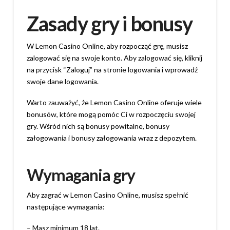
Zasady gry i bonusy
W Lemon Casino Online, aby rozpocząć grę, musisz
zalogować się na swoje konto. Aby zalogować się, kliknij
na przycisk “Zaloguj” na stronie logowania i wprowadź
swoje dane logowania.
Warto zauważyć, że Lemon Casino Online oferuje wiele
bonusów, które mogą pomóc Ci w rozpoczęciu swojej
gry. Wśród nich są bonusy powitalne, bonusy
załogowania i bonusy załogowania wraz z depozytem.
Wymagania gry
Aby zagrać w Lemon Casino Online, musisz spełnić
następujące wymagania:
– Masz minimum 18 lat.