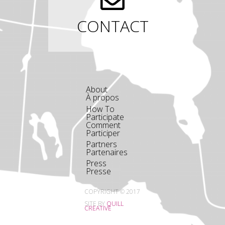
CONTACT
About
À propos
How To
Participate
Comment
Participer
Partners
Partenaires
Press
Presse
COPYRIGHT © 2017
SITE BY
QUILL
CREATIVE