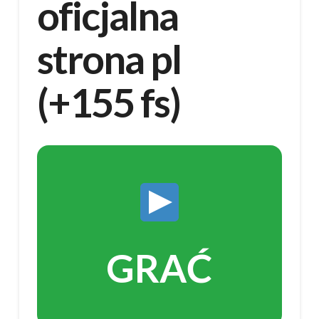
oficjalna
strona pl
(+155 fs)
GRAĆ