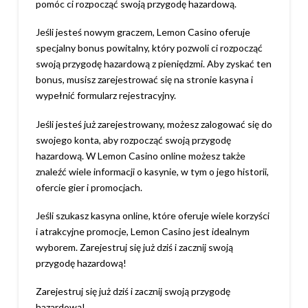
pomóc ci rozpocząć swoją przygodę hazardową.
Jeśli jesteś nowym graczem, Lemon Casino oferuje
specjalny bonus powitalny, który pozwoli ci rozpocząć
swoją przygodę hazardową z pieniędzmi. Aby zyskać ten
bonus, musisz zarejestrować się na stronie kasyna i
wypełnić formularz rejestracyjny.
Jeśli jesteś już zarejestrowany, możesz zalogować się do
swojego konta, aby rozpocząć swoją przygodę
hazardową. W Lemon Casino online możesz także
znaleźć wiele informacji o kasynie, w tym o jego historii,
ofercie gier i promocjach.
Jeśli szukasz kasyna online, które oferuje wiele korzyści
i atrakcyjne promocje, Lemon Casino jest idealnym
wyborem. Zarejestruj się już dziś i zacznij swoją
przygodę hazardową!
Zarejestruj się już dziś i zacznij swoją przygodę
hazardową!