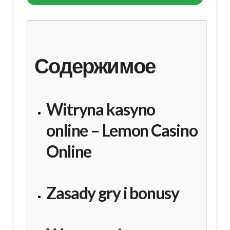
Содержимое
Witryna kasyno
online – Lemon Casino
Online
Zasady gry i bonusy