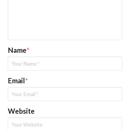
Name
*
Email
*
Website