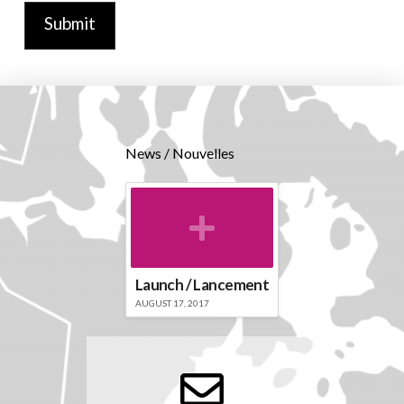
News / Nouvelles
Launch / Lancement
AUGUST 17, 2017