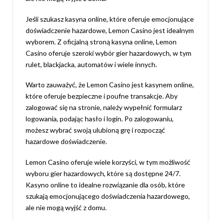
Jeśli szukasz kasyna online, które oferuje emocjonujące
doświadczenie hazardowe, Lemon Casino jest idealnym
wyborem. Z oficjalną stroną kasyna online, Lemon
Casino oferuje szeroki wybór gier hazardowych, w tym
rulet, blackjacka, automatów i wiele innych.
Warto zauważyć, że Lemon Casino jest kasynem online,
które oferuje bezpieczne i poufne transakcje. Aby
zalogować się na stronie, należy wypełnić formularz
logowania, podając hasło i login. Po zalogowaniu,
możesz wybrać swoją ulubioną grę i rozpocząć
hazardowe doświadczenie.
Lemon Casino oferuje wiele korzyści, w tym możliwość
wyboru gier hazardowych, które są dostępne 24/7.
Kasyno online to idealne rozwiązanie dla osób, które
szukają emocjonującego doświadczenia hazardowego,
ale nie mogą wyjść z domu.