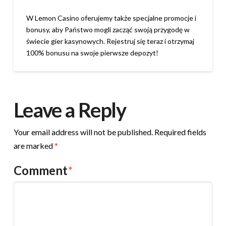
W Lemon Casino oferujemy także specjalne promocje i
bonusy, aby Państwo mogli zacząć swoją przygodę w
świecie gier kasynowych. Rejestruj się teraz i otrzymaj
100% bonusu na swoje pierwsze depozyt!
Leave a Reply
Your email address will not be published.
Required fields
are marked
*
Comment
*