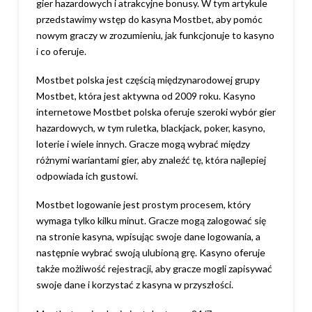
gier hazardowych i atrakcyjne bonusy. W tym artykule
przedstawimy wstęp do kasyna Mostbet, aby pomóc
nowym graczy w zrozumieniu, jak funkcjonuje to kasyno
i co oferuje.
Mostbet polska jest częścią międzynarodowej grupy
Mostbet, która jest aktywna od 2009 roku. Kasyno
internetowe Mostbet polska oferuje szeroki wybór gier
hazardowych, w tym ruletka, blackjack, poker, kasyno,
loterie i wiele innych. Gracze mogą wybrać między
różnymi wariantami gier, aby znaleźć tę, która najlepiej
odpowiada ich gustowi.
Mostbet logowanie jest prostym procesem, który
wymaga tylko kilku minut. Gracze mogą zalogować się
na stronie kasyna, wpisując swoje dane logowania, a
następnie wybrać swoją ulubioną grę. Kasyno oferuje
także możliwość rejestracji, aby gracze mogli zapisywać
swoje dane i korzystać z kasyna w przyszłości.