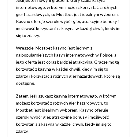
Jeśli jesteś nowym graczem, który szuka kasyna
internetowego, w którym możesz korzystać z różnych
gier hazardowych, to Mostbet jest idealnym wyborem.
Kasyno oferuje szeroki wybór gier, atrakcyjne bonusy i
możliwość korzystania z kasyna w każdej chwili, kiedy im
się to zdarzy.
Wreszcie, Mostbet kasyno jest jednym z
najpopularniejszych kasyn internetowych w Polsce, a
jego oferta jest coraz bardziej atrakcyjna. Gracze mogą
korzystać z kasyna w każdej chwili, kiedy im się to
zdarzy, i korzystać z różnych gier hazardowych, które są
dostępne.
Zatem, jeśli szukasz kasyna internetowego, w którym
możesz korzystać z różnych gier hazardowych, to
Mostbet jest idealnym wyborem. Kasyno oferuje
szeroki wybór gier, atrakcyjne bonusy i możliwość
korzystania z kasyna w każdej chwili, kiedy im się to
zdarzy.