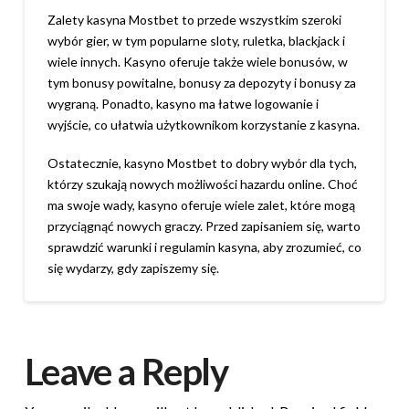
Zalety kasyna Mostbet to przede wszystkim szeroki
wybór gier, w tym popularne sloty, ruletka, blackjack i
wiele innych. Kasyno oferuje także wiele bonusów, w
tym bonusy powitalne, bonusy za depozyty i bonusy za
wygraną. Ponadto, kasyno ma łatwe logowanie i
wyjście, co ułatwia użytkownikom korzystanie z kasyna.
Ostatecznie, kasyno Mostbet to dobry wybór dla tych,
którzy szukają nowych możliwości hazardu online. Choć
ma swoje wady, kasyno oferuje wiele zalet, które mogą
przyciągnąć nowych graczy. Przed zapisaniem się, warto
sprawdzić warunki i regulamin kasyna, aby zrozumieć, co
się wydarzy, gdy zapiszemy się.
Leave a Reply