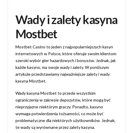
Wady i zalety kasyna
Mostbet
Mostbet Casino to jeden z najpopularniejszych kasyn
internetowych w Polsce, które oferuje swoim klientom
szeroki wybór gier hazardowych i bonusów. Jednak, jak
każde kasyno, ma swoje wady i zalety. W poniższym
artykule przedstawiamy najważniejsze zalety i wady
kasyna Mostbet.
Wady kasyna Mostbet to przede wszystkim
ograniczenia w zakresie depozytów, które mogą być
nieprzyjazne niektórym graczy. Ponadto, kasyno
wymaga potwierdzenia tożsamości, co może być
problematyczne dla niektórych użytkowników. Jednak,
te wady są wyrównane przez zalety kasyna.