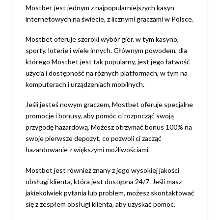
Mostbet jest jednym z najpopularniejszych kasyn
internetowych na świecie, z licznymi graczami w Polsce.
Mostbet oferuje szeroki wybór gier, w tym kasyno,
sporty, loterie i wiele innych. Głównym powodem, dla
którego Mostbet jest tak popularny, jest jego łatwość
użycia i dostępność na różnych platformach, w tym na
komputerach i urządzeniach mobilnych.
Jeśli jesteś nowym graczem, Mostbet oferuje specjalne
promocje i bonusy, aby pomóc ci rozpocząć swoją
przygodę hazardową. Możesz otrzymać bonus 100% na
swoje pierwsze depozyt, co pozwoli ci zacząć
hazardowanie z większymi możliwościami.
Mostbet jest również znany z jego wysokiej jakości
obsługi klienta, która jest dostępna 24/7. Jeśli masz
jakiekolwiek pytania lub problem, możesz skontaktować
się z zespłem obsługi klienta, aby uzyskać pomoc.