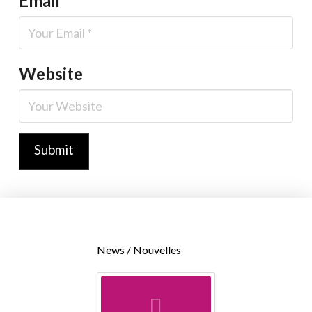
Email
*
Website
News / Nouvelles