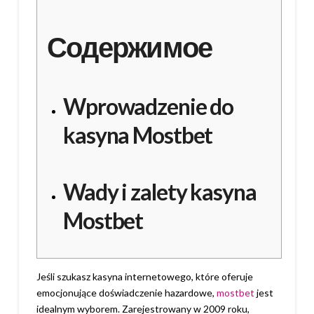
Содержимое
Wprowadzenie do
kasyna Mostbet
Wady i zalety kasyna
Mostbet
Jeśli szukasz kasyna internetowego, które oferuje
emocjonujące doświadczenie hazardowe,
mostbet
jest
idealnym wyborem. Zarejestrowany w 2009 roku,