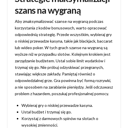
szans na wygraną
Aby zmaksymalizować szanse na wygraną podczas
korzystania z kodów bonusowych, warto opracować
odpowiednią strategię. Przede wszystkim, wybieraj gry
o niskiej przewadze kasyna, takie jak blackjack, baccarat
lub wideo poker. W tych grach szanse na wygraną są
wyższe niż w przypadku slotów. Kolejnym krokiem jest
zarządzanie budżetem. Ustal sobie limit wydatków i
trzymaj się go. Nie próbuj odzyskiwać przegranych,
stawiając większe zakłady. Pamiętaj również o
odpowiedzialnej grze. Gra powinna być formą rozrywki,
a nie sposobem na zarabianie pieniędzy. Jeśli odczuwasz
problem z hazardem, poszukaj profesjonalnej pomocy.
Wybieraj gry o niskiej przewadze kasyna.
Ustal budżet i trzymaj się go.
Korzystaj z darmowych spinów na slotach o
wysokiej zmienności.