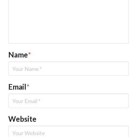
Name
*
Email
*
Website