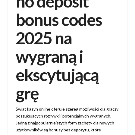
no deposit
bonus codes
2025 na
wygraną i
ekscytującą
grę
Świat kasyn online oferuje szereg możliwości dla graczy
poszukujących rozrywki i potencjalnych wygranych.
Jedną z najpopularniejszych form zachęty dla nowych
użytkowników są bonusy bez depozytu, które