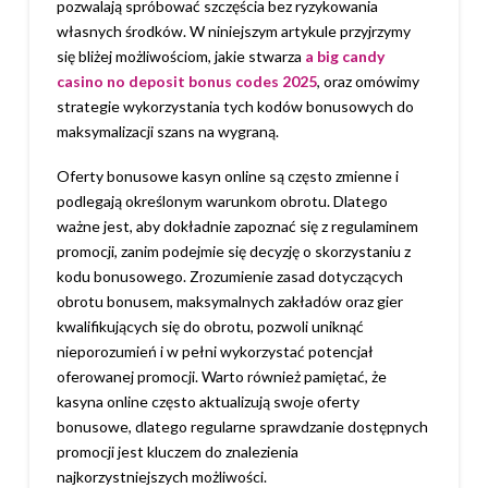
pozwalają spróbować szczęścia bez ryzykowania
własnych środków. W niniejszym artykule przyjrzymy
się bliżej możliwościom, jakie stwarza
a big candy
casino no deposit bonus codes 2025
, oraz omówimy
strategie wykorzystania tych kodów bonusowych do
maksymalizacji szans na wygraną.
Oferty bonusowe kasyn online są często zmienne i
podlegają określonym warunkom obrotu. Dlatego
ważne jest, aby dokładnie zapoznać się z regulaminem
promocji, zanim podejmie się decyzję o skorzystaniu z
kodu bonusowego. Zrozumienie zasad dotyczących
obrotu bonusem, maksymalnych zakładów oraz gier
kwalifikujących się do obrotu, pozwoli uniknąć
nieporozumień i w pełni wykorzystać potencjał
oferowanej promocji. Warto również pamiętać, że
kasyna online często aktualizują swoje oferty
bonusowe, dlatego regularne sprawdzanie dostępnych
promocji jest kluczem do znalezienia
najkorzystniejszych możliwości.