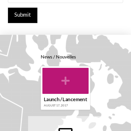
News / Nouvelles
Launch / Lancement
AUGUST 17, 2017