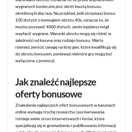
wygranych konieczne jest obrót kwotą bonusu
określoną liczbę razy. Na przykład, jeśli otrzymasz bonus
100 złotych z wymogiem obrotu 40x, oznacza to, że
musisz postawić 4000 złotych, zanim będziesz mógł
wypłacić wygrane. Warunki obrotu mogą się różnić w
zależności od kasyna oraz rodzaju bonusu. Warto
również zwrócić uwagę na listę gier, które kwalifikują się
do obrotu bonusem, ponieważ niektóre gry mogą być
wyłączone z promocji.
Jak znaleźć najlepsze
oferty bonusowe
Znalezienie najlepszych ofert bonusowych w kasynach
online wymaga trochę researchu i porównywania.
Istnieje wiele stron internetowych i forów, które
specjalizują się w gromadzeniu i publikowaniu informacji