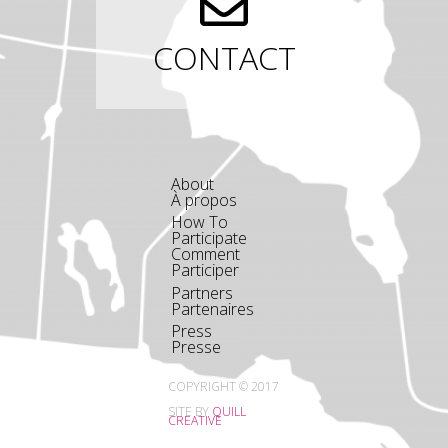
CONTACT
About
À propos
How To
Participate
Comment
Participer
Partners
Partenaires
Press
Presse
COPYRIGHT © 2017
SITE BY
QUILL
CREATIVE