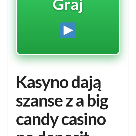
Graj
Kasyno dają
szanse z a big
candy casino