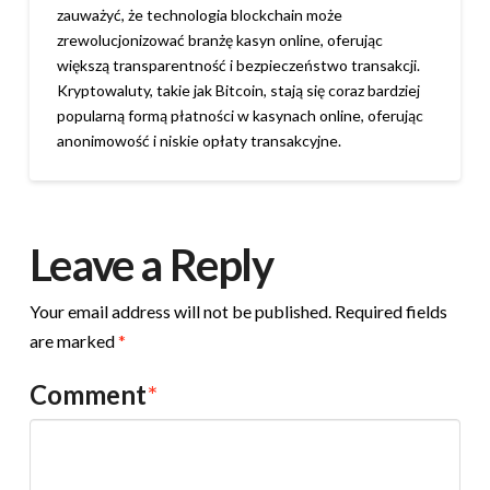
zauważyć, że technologia blockchain może
zrewolucjonizować branżę kasyn online, oferując
większą transparentność i bezpieczeństwo transakcji.
Kryptowaluty, takie jak Bitcoin, stają się coraz bardziej
popularną formą płatności w kasynach online, oferując
anonimowość i niskie opłaty transakcyjne.
Leave a Reply
Your email address will not be published.
Required fields
are marked
*
Comment
*