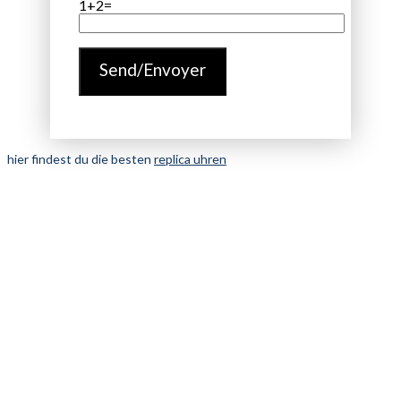
1+2=
hier findest du die besten
replica uhren