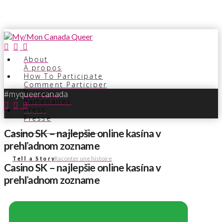
About
À propos
How To Participate
Comment Participer
Partners
#myqueercanada
Partenaires
Press
Presse
Voir les histoires
Casino SK – najlepšie online kasína v
See Stories
prehľadnom zozname
Raconter une histoire
Tell a Story
Casino SK – najlepšie online kasína v
prehľadnom zozname