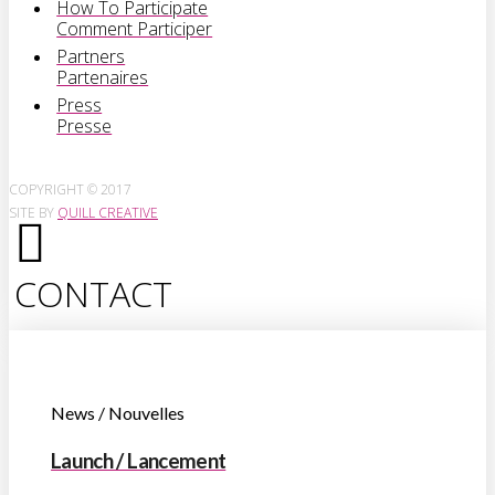
How To Participate
Comment Participer
Partners
Partenaires
Press
Presse
COPYRIGHT © 2017
SITE BY
QUILL CREATIVE
CONTACT
News / Nouvelles
Launch / Lancement