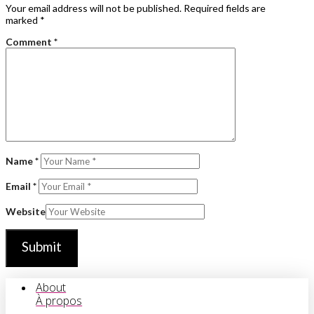
Your email address will not be published.
Required fields are
marked
*
Comment
*
Name
*
Email
*
Website
About
À propos