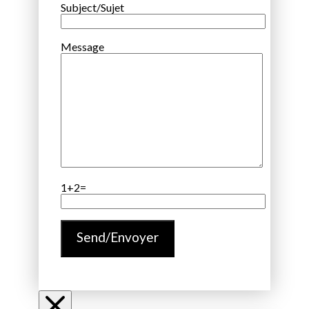
Subject/Sujet
Message
1+2=