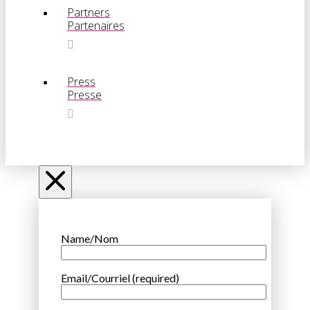
Partners
Partenaires
Press
Presse
Name/Nom
Email/Courriel (required)