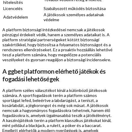
hitelesítés
Licencelés
Szabályozott működés biztosítása
A játékosok személyes adatainak
Adatvédelem
védelme
A platform biztonsági intézkedései nemcsak a játékosok
pénzügyi érdekeit védik, hanem a személyes adataikat is. A
platform stratégiai partnerségeket kötött biztonsági
szakértőkkel, hogy biztosítsa a folyamatos biztonságot és a
rendszeres ellenőrzéseket. Ez a proaktív hozzáállás lehetővé
teszi a platform számára, hogy megelőzze a potenciális
veszélyeket és gyorsan reagáljon a biztonsági incidensekre.
A ggbet platformon elérhető játékok és
fogadási lehetőségek
A
platform széles választékot kínál a különböző játékosok
számára. A sportfogadások terén a platform számos
sportágat lefed, beleértve a labdarúgást, a teniszt, a
kosárlabdát, a jégkorongot és még sok másat. A játékosok
nemcsak a hagyományos fogadásokra tehetnek, hanem élő
fogadásokra is, amelyek izgalmasabbá teszik a játékélményt.
A kaszinójátékok terén a platform klasszikus játékokat kínál,
mint például a blackjack, a rulett, a póker és a baccarat.
Emellett elérhetők a modern nyerőgépek is, amelyek