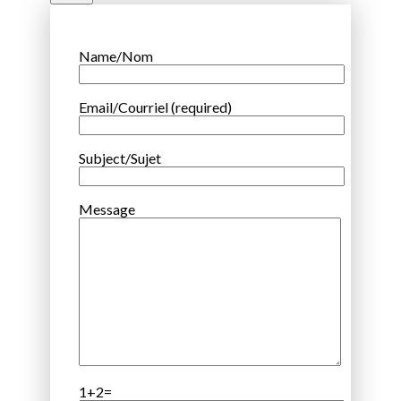
Name/Nom
Email/Courriel (required)
Subject/Sujet
Message
1+2=