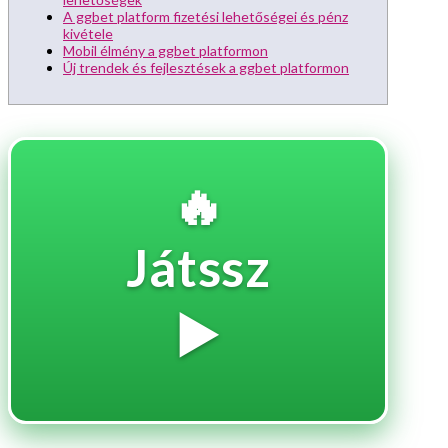
A ggbet platform fizetési lehetőségei és pénz
kivétele
Mobil élmény a ggbet platformon
Új trendek és fejlesztések a ggbet platformon
🔥
Játssz
▶️