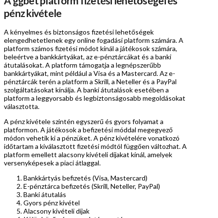
A ggbet platform fizetési lehetőségei és
pénz kivétele
A kényelmes és biztonságos fizetési lehetőségek
elengedhetetlenek egy online fogadási platform számára. A
platform számos fizetési módot kínál a játékosok számára,
beleértve a bankkártyákat, az e-pénztárcákat és a banki
átutalásokat. A platform támogatja a legnépszerűbb
bankkártyákat, mint például a Visa és a Mastercard. Az e-
pénztárcák terén a platform a Skrill, a Neteller és a PayPal
szolgáltatásokat kínálja. A banki átutalások esetében a
platform a leggyorsabb és legbiztonságosabb megoldásokat
választotta.
A pénz kivétele szintén egyszerű és gyors folyamat a
platformon. A játékosok a befizetési móddal megegyező
módon vehetik ki a pénzüket. A pénz kivételére vonatkozó
időtartam a kiválasztott fizetési módtól függően változhat. A
platform emellett alacsony kivételi díjakat kínál, amelyek
versenyképesek a piaci átlaggal.
Bankkártyás befizetés (Visa, Mastercard)
E-pénztárca befizetés (Skrill, Neteller, PayPal)
Banki átutalás
Gyors pénz kivétel
Alacsony kivételi díjak