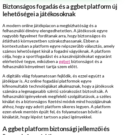
Biztonságos fogadás és a ggbet platform új
lehetőségei a játékosoknak
A modern online játékpiacon a megbízhatóság és a
felhasználói élmény elengedhetetlen. A játékosok egyre
nagyobb figyelmet fordítanak arra, hogy biztonságos és
átlátható környezetben szórakozhassanak. Ebben a
kontextusban a
platform egyre népszerűbb választás, amely
számos lehetőséget kínál a fogadni vágyóknak. A platform
célja, hogy a sportfogadást és a kaszinójátékokat egyaránt
elérhetővé tegye, miközben a
ggbet
biztonságot és a
felhasználói kényelmet tartja szem előtt.
A digitális világ folyamatosan fejlődik, és ezzel együtt a
játékipar is. Az online fogadási platformok egyre
kifinomultabb technológiákat alkalmaznak, hogy a játékosok
számára a legmagasabb szintű szórakozást biztosítsák. A
felhasználói igényeknek megfelelő szolgáltatások, a széles
kínálat és a biztonságos fizetési módok mind hozzájárulnak
ahhoz, hogy egy adott platform sikeres legyen. A
platform
ezen elvek mentén épült fel, és folyamatosan bővíti a
kínálatát, hogy lépést tartson a piaci igényekkel.
A ggbet platform biztonsági jellemzői és