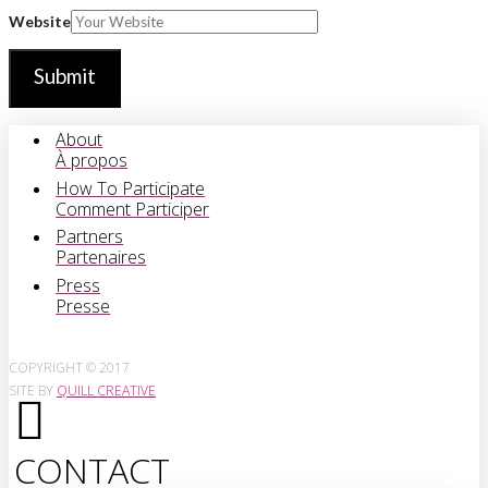
Website
About
À propos
How To Participate
Comment Participer
Partners
Partenaires
Press
Presse
COPYRIGHT © 2017
SITE BY
QUILL CREATIVE
CONTACT