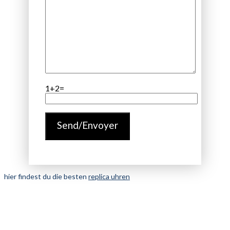
1+2=
hier findest du die besten
replica uhren