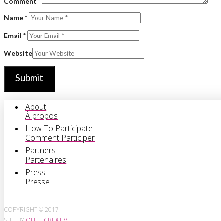
Comment
*
Name
*
Email
*
Website
About
À propos
How To Participate
Comment Participer
Partners
Partenaires
Press
Presse
COPYRIGHT © 2017
SITE BY
QUILL CREATIVE