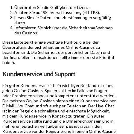
Überprüfen Sie die Gültigkeit der Lizenz.
Achten Sie auf SSL-Verschlüsselung (HTTPS).
Lesen Sie die Datenschutzbestimmungen sorgfältig
durch.
Informieren Sie sich über die Sicherheitsmaßnahmen
des Casinos.
Diese Liste zeigt einige wichtige Punkte, die bei der
Überprüfung der Sicherheit eines Online-Casinos zu
beachten sind. Die Sicherheit der persönlichen Daten und
der finanziellen Transaktionen sollte immer oberste Priorität
haben.
Kundenservice und Support
Ein guter Kundenservice ist ein wichtiger Bestandteil eines
jeden Online-Casinos. Spieler sollten im Falle von Fragen
oder Problemen schnell und kompetent unterstützt werden.
Die meisten Online-Casinos bieten einen Kundenservice per
E-Mail, Live-Chat und oft auch per Telefon an. Der Live-Chat
ist in der Regel die schnellste und einfachste Möglichkeit,
mit dem Kundenservice in Kontakt zu treten. Ein guter
Kundenservice sollte rund um die Uhr erreichbar sein und in
mehreren Sprachen verfügbar sein. Es ist ratsam, den
Kundenservice vor der Registrierung in einem Online-Casino