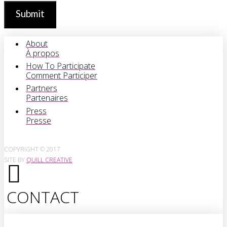
About
À propos
How To Participate
Comment Participer
Partners
Partenaires
Press
Presse
COPYRIGHT © 2017
SITE BY
QUILL CREATIVE
CONTACT