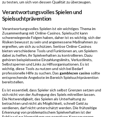
zu testen, um sich von dessen Qualität zu überzeugen.
Verantwortungsvolles Spielen und
Spielsuchtprävention
Verantwortungsvolles Spielen ist ein wichtiges Thema im
Zusammenhang mit Online-Casinos. Spielsucht kann
schwerwiegende Folgen haben, daher ist es wichtig, sich der
Risiken bewusst zu sein und angemessene Maßnahmen zu
ergreifen, um sich zu schützen. Seriöse Online-Casinos
bieten verschiedene Tools und Funktionen an, um Spielern
dabei zu helfen, ihr Spielverhalten zu kontrollieren. Dazu
gehören beispielsweise Einzahlungslimits, Verlustlimits,
Selbstsperren und Links zu Hilfsorganisationen. Es ist
wichtig, diese Tools zu nutzen und sich bei Bedarf
professionelle Hilfe zu suchen. Das
gamblezen casino
sollte
entsprechende Angebote im Bereich Spielsuchtprävention
bereitstellen.
Es ist essentiell, dass Spieler sich selbst Grenzen setzen und
sich nicht von der Aufregung des Spiels mitreißen lassen.
Die Notwendigkeit, das Spielen als Unterhaltung zu
betrachten und nicht als Möglichkeit, schnell Geld zu
verdienen, darf nicht unterschätzt werden. Die frühzeitige
Erkennung von problematischem Spielverhalten ist der
Schlüssel zur Vermeidung von negativen Konsequenzen.