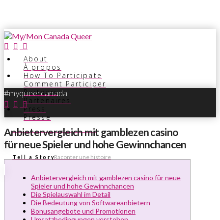
About
À propos
How To Participate
Comment Participer
Partners
#myqueercanada
Partenaires
Press
Presse
Voir les histoires
Anbietervergleich mit gamblezen casino
See Stories
für neue Spieler und hohe Gewinnchancen
Raconter une histoire
Tell a Story
Anbietervergleich mit gamblezen casino für neue
Spieler und hohe Gewinnchancen
Die Spielauswahl im Detail
Die Bedeutung von Softwareanbietern
Bonusangebote und Promotionen
Umsatzbedingungen verstehen