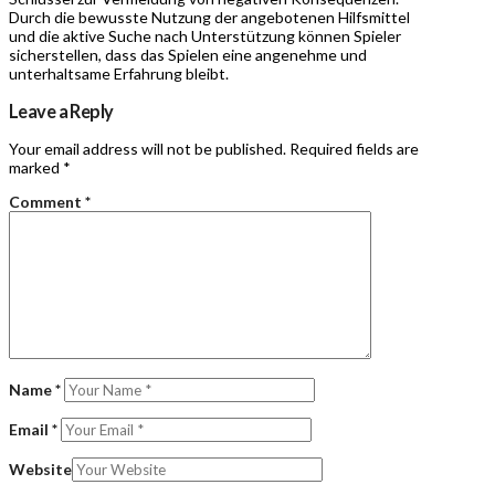
Durch die bewusste Nutzung der angebotenen Hilfsmittel
und die aktive Suche nach Unterstützung können Spieler
sicherstellen, dass das Spielen eine angenehme und
unterhaltsame Erfahrung bleibt.
Leave a Reply
Your email address will not be published.
Required fields are
marked
*
Comment
*
Name
*
Email
*
Website