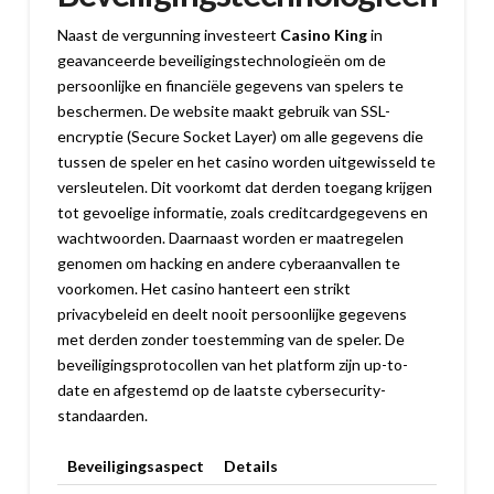
Naast de vergunning investeert
Casino King
in
geavanceerde beveiligingstechnologieën om de
persoonlijke en financiële gegevens van spelers te
beschermen. De website maakt gebruik van SSL-
encryptie (Secure Socket Layer) om alle gegevens die
tussen de speler en het casino worden uitgewisseld te
versleutelen. Dit voorkomt dat derden toegang krijgen
tot gevoelige informatie, zoals creditcardgegevens en
wachtwoorden. Daarnaast worden er maatregelen
genomen om hacking en andere cyberaanvallen te
voorkomen. Het casino hanteert een strikt
privacybeleid en deelt nooit persoonlijke gegevens
met derden zonder toestemming van de speler. De
beveiligingsprotocollen van het platform zijn up-to-
date en afgestemd op de laatste cybersecurity-
standaarden.
Beveiligingsaspect
Details