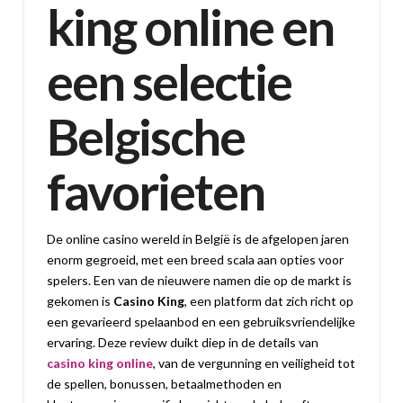
king online en
een selectie
Belgische
favorieten
De online casino wereld in België is de afgelopen jaren
enorm gegroeid, met een breed scala aan opties voor
spelers. Een van de nieuwere namen die op de markt is
gekomen is
Casino King
, een platform dat zich richt op
een gevarieerd spelaanbod en een gebruiksvriendelijke
ervaring. Deze review duikt diep in de details van
casino king online
, van de vergunning en veiligheid tot
de spellen, bonussen, betaalmethoden en