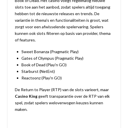
Book of Dead. Het casino voegt regelmatig nieuwe
slots toe aan het aanbod, zodat spelers altijd toegang
hebben tot de nieuwste releases en trends. De
variantie in thema's en functionaliteiten is groot, wat
zorgt voor een afwisselende spelervaring. Spelers
kunnen ook slots filteren op basis van provider, thema
of features.
Sweet Bonanza (Pragmatic Play)
Gates of Olympus (Pragmatic Play)
Book of Dead (Play'n GO)
Starburst (NetEnt)
Reactoonz (Play'n GO)
De Return to Player (RTP) van de slots varieert, maar
Casino King
geeft transparantie over de RTP van elk
spel, zodat spelers weloverwogen keuzes kunnen
maken.