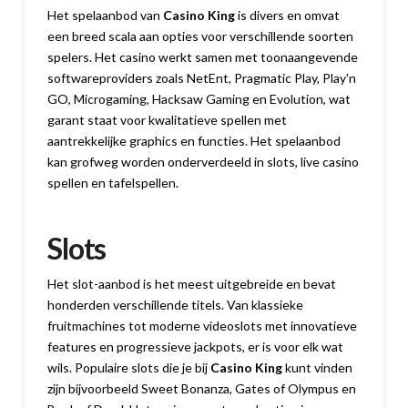
Het spelaanbod van
Casino King
is divers en omvat
een breed scala aan opties voor verschillende soorten
spelers. Het casino werkt samen met toonaangevende
softwareproviders zoals NetEnt, Pragmatic Play, Play'n
GO, Microgaming, Hacksaw Gaming en Evolution, wat
garant staat voor kwalitatieve spellen met
aantrekkelijke graphics en functies. Het spelaanbod
kan grofweg worden onderverdeeld in slots, live casino
spellen en tafelspellen.
Slots
Het slot-aanbod is het meest uitgebreide en bevat
honderden verschillende titels. Van klassieke
fruitmachines tot moderne videoslots met innovatieve
features en progressieve jackpots, er is voor elk wat
wils. Populaire slots die je bij
Casino King
kunt vinden
zijn bijvoorbeeld Sweet Bonanza, Gates of Olympus en