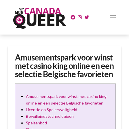
Amusementspark voor winst
met casino king online en een
selectie Belgische favorieten
Amusementspark voor winst met casino king
online en een selectie Belgische favorieten
Licentie en Spelersveiligheid
Beveiligingstechnologieën
Spelaanbod