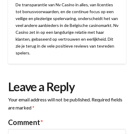
De transparantie van Nv Casino in alles, van licenties
tot bonusvoorwaarden, en de continue focus op een
veilige en plezierige spelervaring, onderscheidt het van
veel andere aanbieders in de Belgische casinomarkt. Nv
Casino zet in op een langdurige relatie met haar
klanten, gebaseerd op vertrouwen en eerlijkheid. Dit
zie je terug in de vele positieve reviews van tevreden
spelers.
Leave a Reply
Your email address will not be published.
Required fields
are marked
*
Comment
*