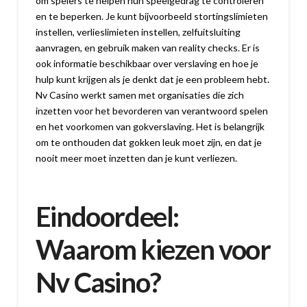
om spelers te helpen hun speelgedrag te controleren
en te beperken. Je kunt bijvoorbeeld stortingslimieten
instellen, verlieslimieten instellen, zelfuitsluiting
aanvragen, en gebruik maken van reality checks. Er is
ook informatie beschikbaar over verslaving en hoe je
hulp kunt krijgen als je denkt dat je een probleem hebt.
Nv Casino werkt samen met organisaties die zich
inzetten voor het bevorderen van verantwoord spelen
en het voorkomen van gokverslaving. Het is belangrijk
om te onthouden dat gokken leuk moet zijn, en dat je
nooit meer moet inzetten dan je kunt verliezen.
Eindoordeel:
Waarom kiezen voor
Nv Casino?