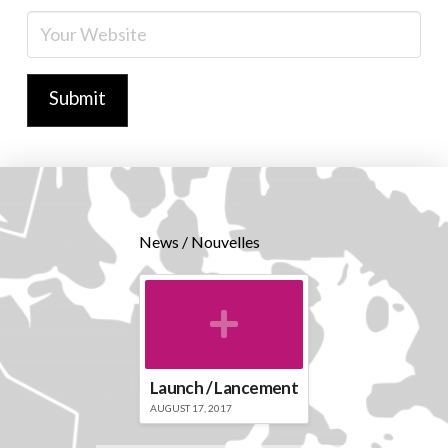
News / Nouvelles
Launch / Lancement
AUGUST 17, 2017