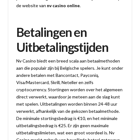
de website van
nv casino online
.
Betalingen en
Uitbetalingstijden
Nv Casino biedt een breed scala aan betaalmethoden
aan die populair zijn bij Belgische spelers. Je kunt onder
andere betalen met Bancontact, Payconiq,
Visa/Mastercard, Skrill, Neteller en zelfs
cryptocurrency. Stortingen worden over het algemeen
direct verwerkt, waardoor je meteen aan de slag kunt
met spelen. Uitbetalingen worden binnen 24-48 uur
verwerkt, afhankelijk van de gekozen betaalmethode.
De minimale stortingsbedrag is €10, en het minimale
uitbetalingsbedrag is €25. Er zijn geen maximale
uitbetalingslimieten, wat een groot voordeel is. Nv
Casino maakt gebruik van beveiligde betaal gateways