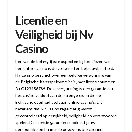
Licentie en
Veiligheid bij Nv
Casino
Een van de belangrijkste aspecten bij het kiezen van
een online casino is de veiligheid en betrouwbaarheid.
Nv Casino beschikt over een geldige vergunning van
de Belgische Kansspelcommissie, met licentienummer
A+G123456789. Deze vergunning is een garantie dat
het casino voldoet aan de strenge eisen die de
Belgische overheid stelt aan online casino’s. Dit
betekent dat Nv Casino regelmatig wordt
gecontroleerd op eerlijkheid, veiligheid en verantwoord
spelen. De licentie garandeert ook dat jouw
persoonlijke en financiële gegevens beschermd