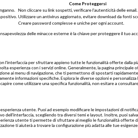
Come Proteggersi
 inganno.
Non cliccare su link sospetti, verificare l'autenticità delle email.
positivo.
Utilizzare un antivirus aggiornato, evitare download da fonti s
Creare password complesse e uniche per ogni account.
onsapevolezza delle minacce esterne è la chiave per proteggere il tuo ac
n l'interfaccia per sfruttare appieno tutte le funzionalità offerte dalla pi
molta esperienza con i servizi online. Generalmente, la pagina principale o
enzione ai menu di navigazione, che ti permettono di spostarti rapidamente
damente informazioni specifiche. Esplora le diverse opzioni e personalizza l
capire come utilizzare una specifica funzionalità, non esitare a consultare
a esperienza utente. Puoi ad esempio modificare le impostazioni di notific
o dell'interfaccia, scegliendo tra diversi temi e layout. Inoltre, puoi sal
erienza utente ti permette di sfruttare al meglio le funzionalità offerte 
zazione ti aiuterà a trovare la configurazione più adatta alle tue esigenze