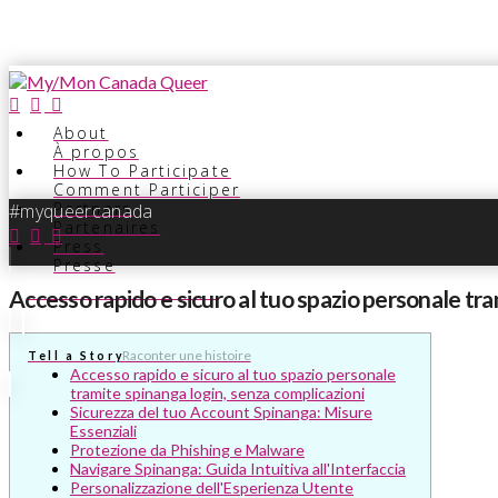
About
À propos
How To Participate
Comment Participer
Partners
#myqueercanada
Partenaires
Press
Presse
Voir les histoires
Accesso rapido e sicuro al tuo spazio personale tr
See Stories
Raconter une histoire
Tell a Story
Accesso rapido e sicuro al tuo spazio personale
tramite spinanga login, senza complicazioni
Sicurezza del tuo Account Spinanga: Misure
Essenziali
Protezione da Phishing e Malware
Navigare Spinanga: Guida Intuitiva all'Interfaccia
Personalizzazione dell'Esperienza Utente