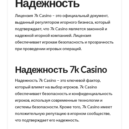
Надежность
Лицензия 7k Casino – это официальный документ,
выданный регулятором игорного бизнеса, который
подтверждает, что 7k Casino является законной и
надежной игорной компанией. Лицензия
обеспечивает игрокам безопасность и прозрачность
при проведении игровых операций.
Надежность 7k Casino
Надежность 7k Casino – это ключевой фактор,
который влияет на выбор игроков. 7k Casino
обеспечивает безопасность и конфиденциальность
игроков, используя современные технологии и
системы безопасности. Кроме того, 7k Casino имеет
положительную репутацию в игорном сообществе,
что подтверждает его надежность.