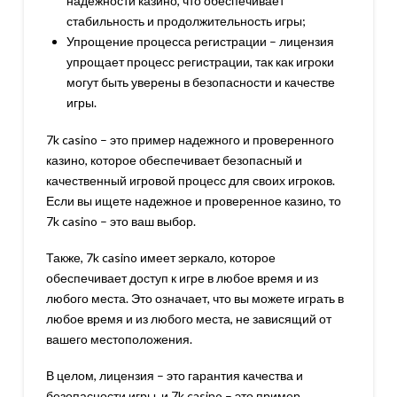
надежности казино, что обеспечивает
стабильность и продолжительность игры;
Упрощение процесса регистрации – лицензия
упрощает процесс регистрации, так как игроки
могут быть уверены в безопасности и качестве
игры.
7k casino – это пример надежного и проверенного
казино, которое обеспечивает безопасный и
качественный игровой процесс для своих игроков.
Если вы ищете надежное и проверенное казино, то
7k casino – это ваш выбор.
Также, 7k casino имеет зеркало, которое
обеспечивает доступ к игре в любое время и из
любого места. Это означает, что вы можете играть в
любое время и из любого места, не зависящий от
вашего местоположения.
В целом, лицензия – это гарантия качества и
безопасности игры, и 7k casino – это пример