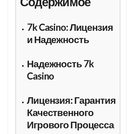
Содержимое
7k Casino: Лицензия
и Надежность
Надежность 7k
Casino
Лицензия: Гарантия
Качественного
Игрового Процесса