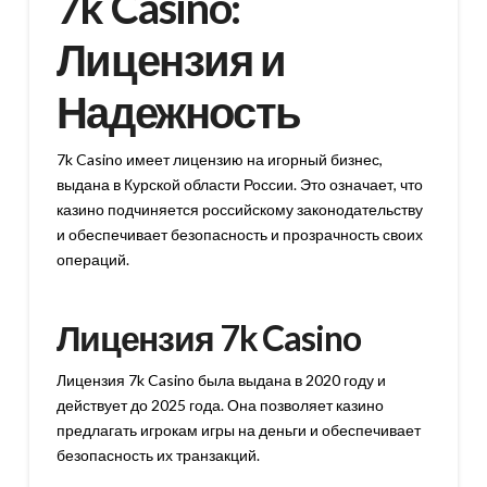
7k Casino:
Лицензия и
Надежность
7k Casino имеет лицензию на игорный бизнес,
выдана в Курской области России. Это означает, что
казино подчиняется российскому законодательству
и обеспечивает безопасность и прозрачность своих
операций.
Лицензия 7k Casino
Лицензия 7k Casino была выдана в 2020 году и
действует до 2025 года. Она позволяет казино
предлагать игрокам игры на деньги и обеспечивает
безопасность их транзакций.