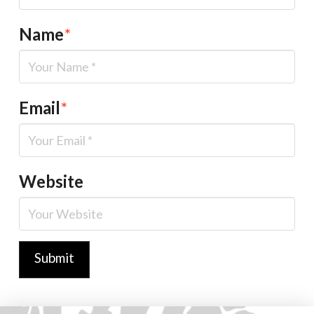
Name
*
Email
*
Website