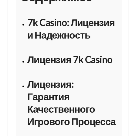
7k
Casino: Лицензия
и Надежность
Лицензия
7k Casino
Лицензия:
Гарантия
Качественного
Игрового Процесса