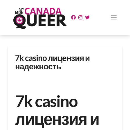
7k casino лицензия и
надежность
7k casino
лицензия и