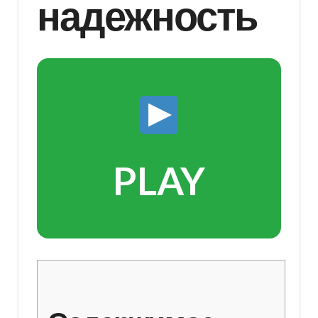
надежность
PLAY