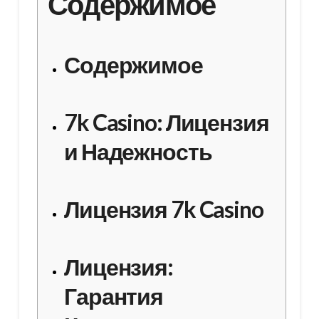
Содержимое
Содержимое
7k
Casino: Лицензия
и Надежность
Лицензия
7k Casino
Лицензия:
Гарантия