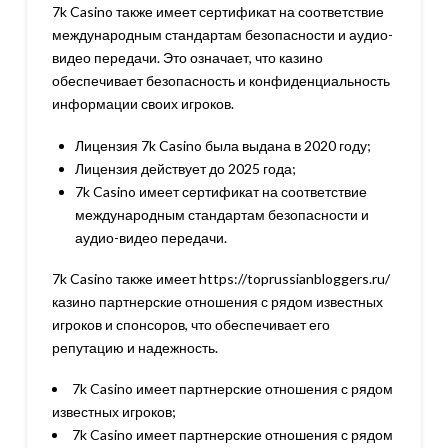
7k Casino также имеет сертификат на соответствие
международным стандартам безопасности и аудио-
видео передачи. Это означает, что казино
обеспечивает безопасность и конфиденциальность
информации своих игроков.
Лицензия 7k Casino была выдана в 2020 году;
Лицензия действует до 2025 года;
7k Casino имеет сертификат на соответствие
международным стандартам безопасности и
аудио-видео передачи.
7k Casino также имеет https://toprussianbloggers.ru/
казино партнерские отношения с рядом известных
игроков и спонсоров, что обеспечивает его
репутацию и надежность.
7k Casino имеет партнерские отношения с рядом
известных игроков;
7k Casino имеет партнерские отношения с рядом