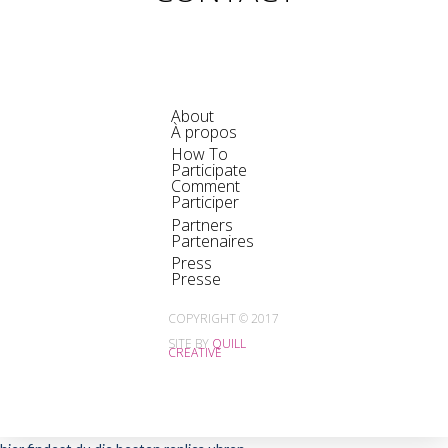
About
À propos
How To
Participate
Comment
Participer
Partners
Partenaires
Press
Presse
COPYRIGHT © 2017
SITE BY
QUILL
CREATIVE