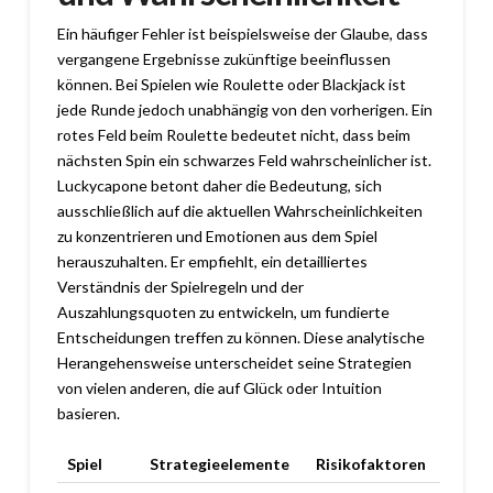
Ein häufiger Fehler ist beispielsweise der Glaube, dass
vergangene Ergebnisse zukünftige beeinflussen
können. Bei Spielen wie Roulette oder Blackjack ist
jede Runde jedoch unabhängig von den vorherigen. Ein
rotes Feld beim Roulette bedeutet nicht, dass beim
nächsten Spin ein schwarzes Feld wahrscheinlicher ist.
Luckycapone betont daher die Bedeutung, sich
ausschließlich auf die aktuellen Wahrscheinlichkeiten
zu konzentrieren und Emotionen aus dem Spiel
herauszuhalten. Er empfiehlt, ein detailliertes
Verständnis der Spielregeln und der
Auszahlungsquoten zu entwickeln, um fundierte
Entscheidungen treffen zu können. Diese analytische
Herangehensweise unterscheidet seine Strategien
von vielen anderen, die auf Glück oder Intuition
basieren.
Spiel
Strategieelemente
Risikofaktoren