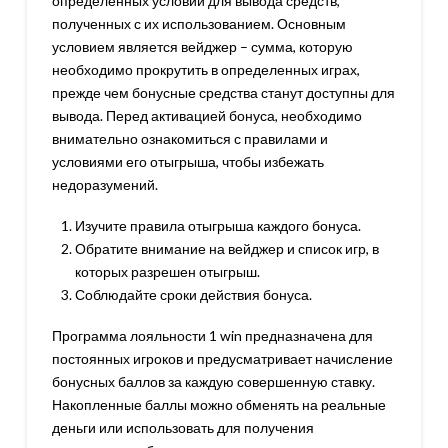
определенных условий для вывода средств,
полученных с их использованием. Основным
условием является вейджер – сумма, которую
необходимо прокрутить в определенных играх,
прежде чем бонусные средства станут доступны для
вывода. Перед активацией бонуса, необходимо
внимательно ознакомиться с правилами и
условиями его отыгрыша, чтобы избежать
недоразумений.
Изучите правила отыгрыша каждого бонуса.
Обратите внимание на вейджер и список игр, в
которых разрешен отыгрыш.
Соблюдайте сроки действия бонуса.
Программа лояльности 1 win предназначена для
постоянных игроков и предусматривает начисление
бонусных баллов за каждую совершенную ставку.
Накопленные баллы можно обменять на реальные
деньги или использовать для получения