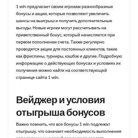
1 win предлагает своим игрокам разнообразные
бонусы и акции, которые позволяют увеличить
шансы на выигрыш и получить дополнительные
выгоды. Новые игроки могут рассчитывать на
приветственный бонус, который начисляется при
первом пополнении счета. Также регулярно
проводятся акции для постоянных клиентов, такие
как фриспины, турниры, кэшбэк и другие. Подробную
информацию о действующих бонусах и условиях их
получения можно найти на соответствующей
странице сайта 1 win.
Вейджер и условия
отыгрыша бонусов
Важно помнить, что все бонусы 1 win подлежат
отыгрышу, что означает необходимость выполнения