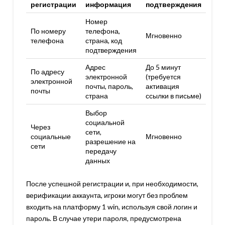
регистрации
информация
подтверждения
Номер
По номеру
телефона,
Мгновенно
телефона
страна, код
подтверждения
Адрес
До 5 минут
По адресу
электронной
(требуется
электронной
почты, пароль,
активация
почты
страна
ссылки в письме)
Выбор
социальной
Через
сети,
социальные
Мгновенно
разрешение на
сети
передачу
данных
После успешной регистрации и, при необходимости,
верификации аккаунта, игроки могут без проблем
входить на платформу 1 win, используя свой логин и
пароль. В случае утери пароля, предусмотрена