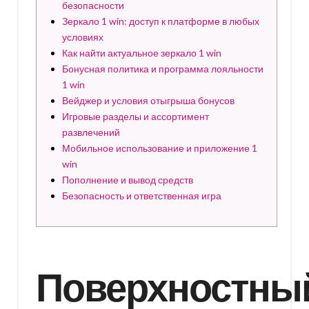
безопасности
Зеркало 1 win: доступ к платформе в любых
условиях
Как найти актуальное зеркало 1 win
Бонусная политика и программа лояльности
1 win
Вейджер и условия отыгрыша бонусов
Игровые разделы и ассортимент
развлечений
Мобильное использование и приложение 1
win
Пополнение и вывод средств
Безопасность и ответственная игра
Поверхностны