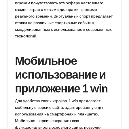
игрокам почувствовать атмосферу настоящего
казино, играя с живыми дилерами в режиме
реального времени. Виртуальный спорт предлагает
ставки на различные спортивные события,
смоделированные с использованием современных
технологий.
Мобильное
использование и
приложение 1 win
Для удобства своих игроков, 1 win предлагает
мобильную версию сайта, адаптированную для
использования на смартфонах и планшетах.
Мобильная версия сохраняет всю
функциональность основного сайта, позволяя