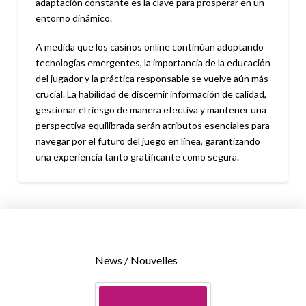
adaptación constante es la clave para prosperar en un
entorno dinámico.
A medida que los casinos online continúan adoptando
tecnologías emergentes, la importancia de la educación
del jugador y la práctica responsable se vuelve aún más
crucial. La habilidad de discernir información de calidad,
gestionar el riesgo de manera efectiva y mantener una
perspectiva equilibrada serán atributos esenciales para
navegar por el futuro del juego en línea, garantizando
una experiencia tanto gratificante como segura.
News / Nouvelles