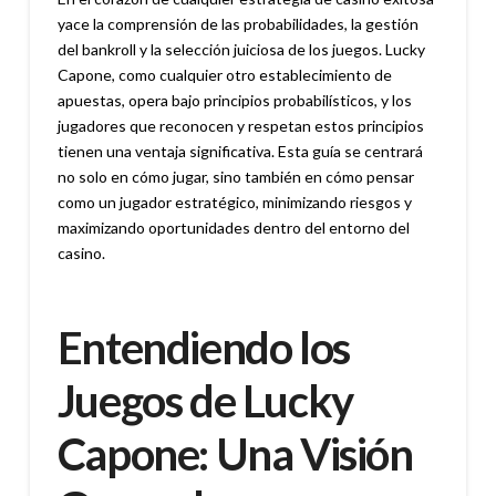
yace la comprensión de las probabilidades, la gestión
del bankroll y la selección juiciosa de los juegos. Lucky
Capone, como cualquier otro establecimiento de
apuestas, opera bajo principios probabilísticos, y los
jugadores que reconocen y respetan estos principios
tienen una ventaja significativa. Esta guía se centrará
no solo en cómo jugar, sino también en cómo pensar
como un jugador estratégico, minimizando riesgos y
maximizando oportunidades dentro del entorno del
casino.
Entendiendo los
Juegos de Lucky
Capone: Una Visión