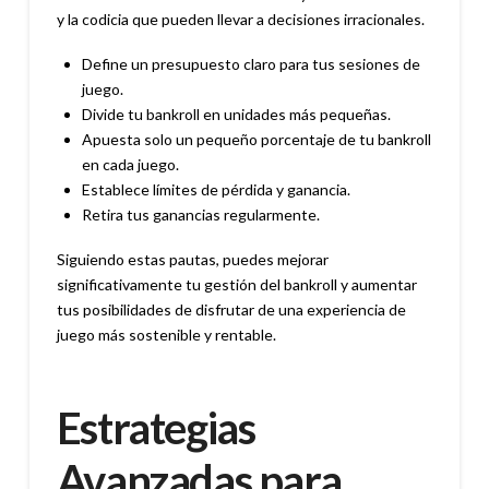
y la codicia que pueden llevar a decisiones irracionales.
Define un presupuesto claro para tus sesiones de
juego.
Divide tu bankroll en unidades más pequeñas.
Apuesta solo un pequeño porcentaje de tu bankroll
en cada juego.
Establece límites de pérdida y ganancia.
Retira tus ganancias regularmente.
Siguiendo estas pautas, puedes mejorar
significativamente tu gestión del bankroll y aumentar
tus posibilidades de disfrutar de una experiencia de
juego más sostenible y rentable.
Estrategias
Avanzadas para