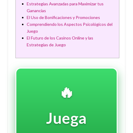
Estrategias Avanzadas para Maximizar tus
Ganancias
El Uso de Bonificaciones y Promociones
Comprendiendo los Aspectos Psicológicos del
Juego
El Futuro de los Casinos Online y las
Estrategias de Juego
🔥
Juega